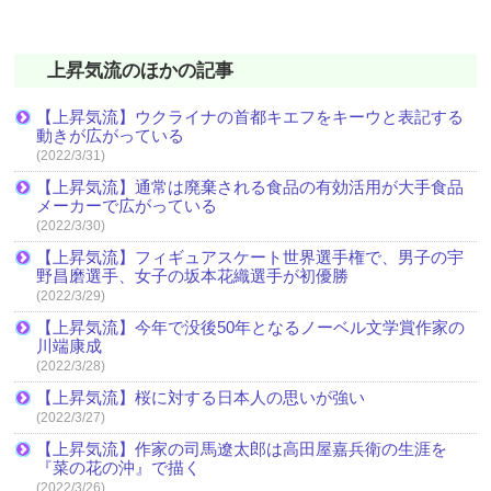
上昇気流のほかの記事
【上昇気流】ウクライナの首都キエフをキーウと表記する
動きが広がっている
(2022/3/31)
【上昇気流】通常は廃棄される食品の有効活用が大手食品
メーカーで広がっている
(2022/3/30)
【上昇気流】フィギュアスケート世界選手権で、男子の宇
野昌磨選手、女子の坂本花織選手が初優勝
(2022/3/29)
【上昇気流】今年で没後50年となるノーベル文学賞作家の
川端康成
(2022/3/28)
【上昇気流】桜に対する日本人の思いが強い
(2022/3/27)
【上昇気流】作家の司馬遼太郎は高田屋嘉兵衛の生涯を
『菜の花の沖』で描く
(2022/3/26)