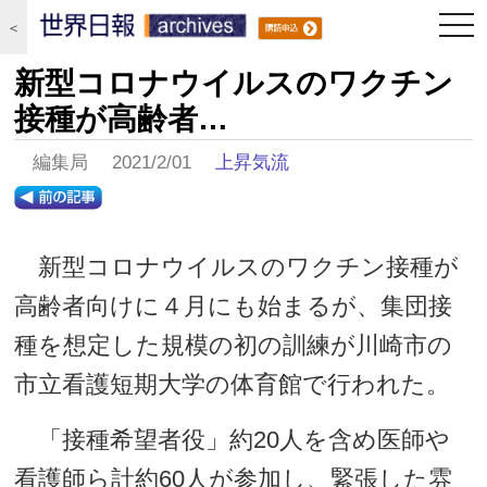
togg
＜
navi
新型コロナウイルスのワクチン
接種が高齢者…
編集局 2021/2/01
上昇気流
新型コロナウイルスのワクチン接種が
高齢者向けに４月にも始まるが、集団接
種を想定した規模の初の訓練が川崎市の
市立看護短期大学の体育館で行われた。
「接種希望者役」約20人を含め医師や
看護師ら計約60人が参加し、緊張した雰