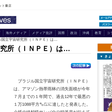
ット書店
プ
海外メディア
メディア批評
国際
政治
沖縄
教育
コ
ル国立宇宙研究所（ＩＮＰＥ）は…
究所（ＩＮＰＥ）は…
▼ き
ブラジル国立宇宙研究所（ＩＮＰＥ）
は、アマゾン熱帯雨林の消失面積が今年
７月までの１年間で、過去12年で最悪の
１万1088平方㌔㍍に達したと発表した。