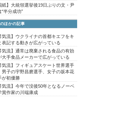
国紙】大統領選挙後19日ぶりの文・尹
“半分成功”
のほかの記事
昇気流】ウクライナの首都キエフをキ
と表記する動きが広がっている
昇気流】通常は廃棄される食品の有効
が大手食品メーカーで広がっている
昇気流】フィギュアスケート世界選手
、男子の宇野昌磨選手、女子の坂本花
手が初優勝
昇気流】今年で没後50年となるノーベ
学賞作家の川端康成