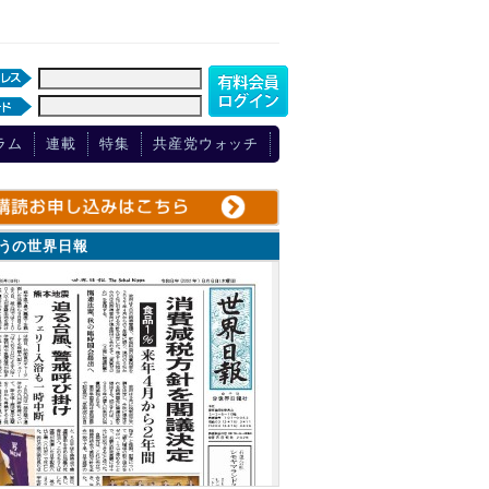
ラム
連載
特集
共産党ウォッチ
ょうの世界日報