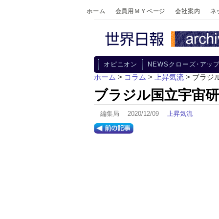
ホーム
会員用ＭＹページ
会社案内
ネ
オピニオン
NEWSクローズ･アッ
ホーム
>
コラム
>
上昇気流
> ブラジ
ブラジル国立宇宙研
編集局 2020/12/09
上昇気流