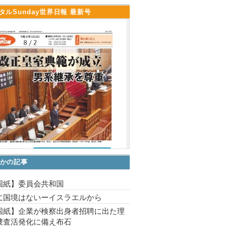
タルSunday世界日報 最新号
かの記事
国紙】委員会共和国
に国境はないーイスラエルから
国紙】企業が検察出身者招聘に出た理
捜査活発化に備え布石