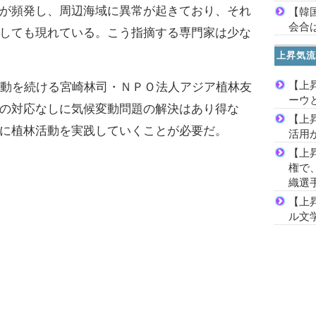
が頻発し、周辺海域に異常が起きており、それ
【韓
会合は
しても現れている。こう指摘する専門家は少な
上昇気流
【上
動を続ける宮崎林司・ＮＰＯ法人アジア植林友
ーウ
の対応なしに気候変動問題の解決はあり得な
【上
に植林活動を実践していくことが必要だ。
活用
【上
権で
織選
【上
ル文