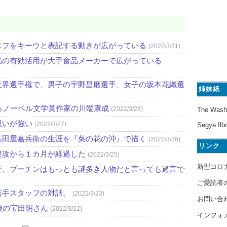
エフをキーウと表記する動きが広がっている
(2022/3/31)
品の有効活用が大手食品メーカーで広がっている
世界選手権で、男子の宇野昌磨選手、女子の坂本花織選
姉妹紙
るノーベル文学賞作家の川端康成
(2022/3/28)
The Wash
思いが強い
(2022/3/27)
Segye Ilb
高田屋嘉兵衛の生涯を『菜の花の沖』で描く
(2022/3/26)
リンク
侵攻から１カ月が経過した
(2022/3/25)
新型コロ
で、プーチンはもっとも謎多き人物だと言っても過言で
ご愛読者
若手スタッフの対話。
(2022/3/23)
お問い合
優の宝田明さん
(2022/3/22)
インフォ