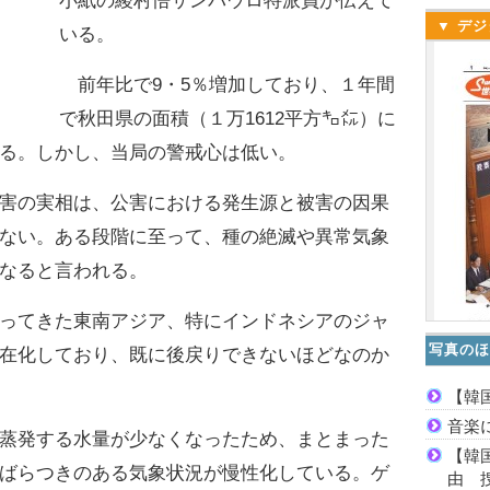
小紙の綾村悟サンパウロ特派員が伝えて
▼ デジ
いる。
前年比で9・5％増加しており、１年間
で秋田県の面積（１万1612平方㌔㍍）に
る。しかし、当局の警戒心は低い。
害の実相は、公害における発生源と被害の因果
ない。ある段階に至って、種の絶滅や異常気象
なると言われる。
ってきた東南アジア、特にインドネシアのジャ
写真のほ
在化しており、既に後戻りできないほどなのか
【韓
音楽
蒸発する水量が少なくなったため、まとまった
【韓
ばらつきのある気象状況が慢性化している。ゲ
由 