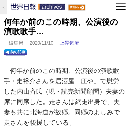
togg
＜
navi
何年か前のこの時期、公演後の
演歌歌手…
編集局 2020/11/10
上昇気流
何年か前のこの時期、公演後の演歌歌
手・走裕介さんを居酒屋「庄や」で慰労
した内山斉氏（現・読売新聞顧問）夫妻の
席に同席した。走さんは網走出身で、夫
妻も共に北海道が故郷。同郷のよしみで
走さんを後援している。