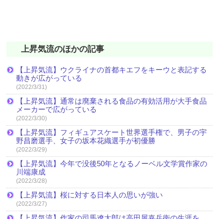
上昇気流のほかの記事
【上昇気流】ウクライナの首都キエフをキーウと表記する
動きが広がっている
(2022/3/31)
【上昇気流】通常は廃棄される食品の有効活用が大手食品
メーカーで広がっている
(2022/3/30)
【上昇気流】フィギュアスケート世界選手権で、男子の宇
野昌磨選手、女子の坂本花織選手が初優勝
(2022/3/29)
【上昇気流】今年で没後50年となるノーベル文学賞作家の
川端康成
(2022/3/28)
【上昇気流】桜に対する日本人の思いが強い
(2022/3/27)
【上昇気流】作家の司馬遼太郎は高田屋嘉兵衛の生涯を