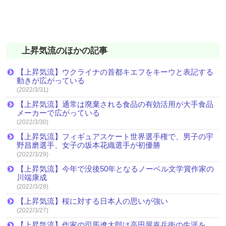
上昇気流のほかの記事
【上昇気流】ウクライナの首都キエフをキーウと表記する
動きが広がっている
(2022/3/31)
【上昇気流】通常は廃棄される食品の有効活用が大手食品
メーカーで広がっている
(2022/3/30)
【上昇気流】フィギュアスケート世界選手権で、男子の宇
野昌磨選手、女子の坂本花織選手が初優勝
(2022/3/29)
【上昇気流】今年で没後50年となるノーベル文学賞作家の
川端康成
(2022/3/28)
【上昇気流】桜に対する日本人の思いが強い
(2022/3/27)
【上昇気流】作家の司馬遼太郎は高田屋嘉兵衛の生涯を