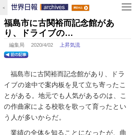
togg
＜
navi
福島市に古関裕而記念館があ
り、ドライブの…
編集局 2020/4/02
上昇気流
福島市に古関裕而記念館があり、ドラ
イブの途中で案内板を見て立ち寄ったこ
とがある。地元でも人気があるのは、こ
の作曲家による校歌を歌って育ったとい
う人が多いからだ。
業績の全体を知ることになったが、曲