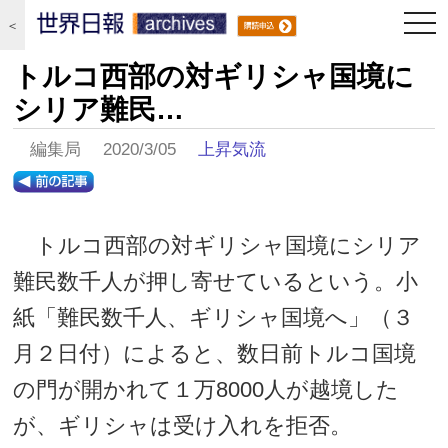
togg
＜
navi
トルコ西部の対ギリシャ国境に
シリア難民…
編集局 2020/3/05
上昇気流
トルコ西部の対ギリシャ国境にシリア
難民数千人が押し寄せているという。小
紙「難民数千人、ギリシャ国境へ」（３
月２日付）によると、数日前トルコ国境
の門が開かれて１万8000人が越境した
が、ギリシャは受け入れを拒否。