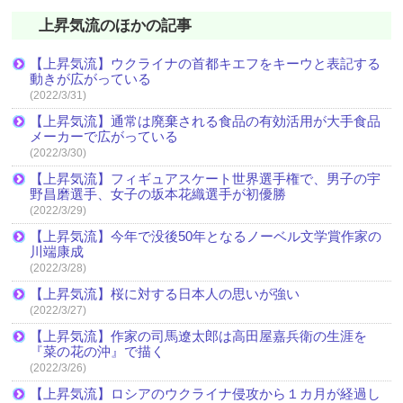
上昇気流のほかの記事
【上昇気流】ウクライナの首都キエフをキーウと表記する
動きが広がっている
(2022/3/31)
【上昇気流】通常は廃棄される食品の有効活用が大手食品
メーカーで広がっている
(2022/3/30)
【上昇気流】フィギュアスケート世界選手権で、男子の宇
野昌磨選手、女子の坂本花織選手が初優勝
(2022/3/29)
【上昇気流】今年で没後50年となるノーベル文学賞作家の
川端康成
(2022/3/28)
【上昇気流】桜に対する日本人の思いが強い
(2022/3/27)
【上昇気流】作家の司馬遼太郎は高田屋嘉兵衛の生涯を
『菜の花の沖』で描く
(2022/3/26)
【上昇気流】ロシアのウクライナ侵攻から１カ月が経過し