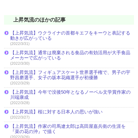
上昇気流のほかの記事
【上昇気流】ウクライナの首都キエフをキーウと表記する
動きが広がっている
(2022/3/31)
【上昇気流】通常は廃棄される食品の有効活用が大手食品
メーカーで広がっている
(2022/3/30)
【上昇気流】フィギュアスケート世界選手権で、男子の宇
野昌磨選手、女子の坂本花織選手が初優勝
(2022/3/29)
【上昇気流】今年で没後50年となるノーベル文学賞作家の
川端康成
(2022/3/28)
【上昇気流】桜に対する日本人の思いが強い
(2022/3/27)
【上昇気流】作家の司馬遼太郎は高田屋嘉兵衛の生涯を
『菜の花の沖』で描く
(2022/3/26)