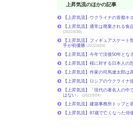
上昇気流のほかの記事
【上昇気流】ウクライナの首都キ
【上昇気流】通常は廃棄される食
(2022/3/30)
【上昇気流】フィギュアスケート
手が初優勝
(2022/3/29)
【上昇気流】今年で没後50年とな
【上昇気流】桜に対する日本人の
【上昇気流】作家の司馬遼太郎は
【上昇気流】ロシアのウクライナ
【上昇気流】「現代の著名人の中
はない」
(2022/3/24)
【上昇気流】建築事務所トップと
【上昇気流】87歳で亡くなった俳