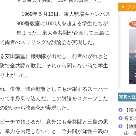
ＶＳ東大全共闘 50年目の真実」だ。
▼ デジ
1969年５月13日、東大駒場キャンパス
900番教室に1000人を超える学生たちが
集まった。東大全共闘が企画して三島に
て両者のスリリングな討論会が実現した。
る安田講堂に機動隊が出動し、前者のがれきと
防で全共闘が敗北。それから間もない時で学生
り上がった。
れ、俳優、映画監督としても活躍するスーパー
写真のほ
って単身乗り込んだ。この討論をスクープした
の願いから映画化が実現した。
【韓
音楽
ピーチで始まるが、意外にも全共闘と三島の思
【韓
。暴力を否定しないこと、全共闘が知性主義の
由 