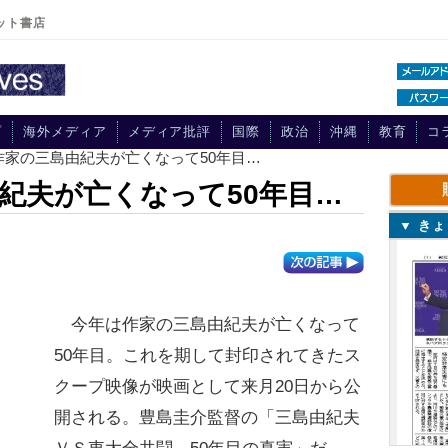
ット書店
プ
海外メディア
メディア批評
国際
政治
沖縄
教育
コ
作家の三島由紀夫が亡くなって50年目…
紀夫が亡くなって50年目…
▼ き
今年は作家の三島由紀夫が亡くなって
50年目。これを期して封印されてきたス
クープ映像が映画として来月20日から公
開される。豊島圭介監督の「三島由紀夫