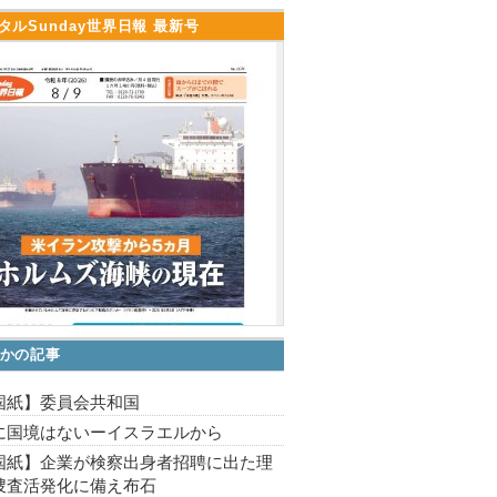
タルSunday世界日報 最新号
かの記事
国紙】委員会共和国
に国境はないーイスラエルから
国紙】企業が検察出身者招聘に出た理
捜査活発化に備え布石