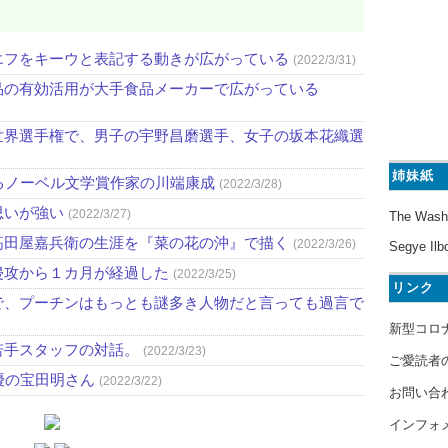
エフをキーウと表記する動きが広がっている
(2022/3/31)
品の有効活用が大手食品メーカーで広がっている
世界選手権で、男子の宇野昌磨選手、女子の坂本花織選
姉妹紙
るノーベル文学賞作家の川端康成
(2022/3/28)
思いが強い
(2022/3/27)
The Wash
高田屋嘉兵衛の生涯を『菜の花の沖』で描く
(2022/3/26)
Segye Ilb
侵攻から１カ月が経過した
(2022/3/25)
リンク
で、プーチンはもっとも謎多き人物だと言っても過言で
新型コロ
若手スタッフの対話。
(2022/3/23)
ご愛読者
優の宝田明さん
(2022/3/22)
お問い合
インフォ