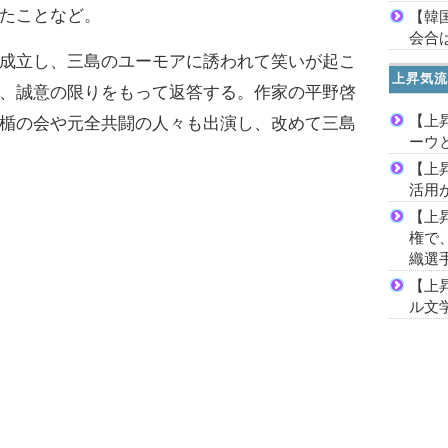
たことなど。
【韓
会合は
成立し、三島のユーモアに誘われて笑いが起こ
上昇気流
、誠意の限りをもって返答する。作家の平野啓
【上
楯の会や元全共闘の人々も出演し、改めて三島
ーウ
【上
活用
【上
権で
織選
【上
ル文