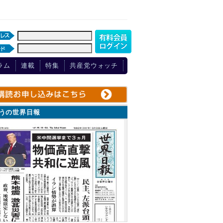
ラム
連載
特集
共産党ウォッチ
ょうの世界日報