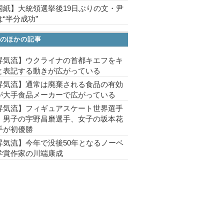
国紙】大統領選挙後19日ぶりの文・尹
“半分成功”
のほかの記事
昇気流】ウクライナの首都キエフをキ
と表記する動きが広がっている
昇気流】通常は廃棄される食品の有効
が大手食品メーカーで広がっている
昇気流】フィギュアスケート世界選手
、男子の宇野昌磨選手、女子の坂本花
手が初優勝
昇気流】今年で没後50年となるノーベ
学賞作家の川端康成