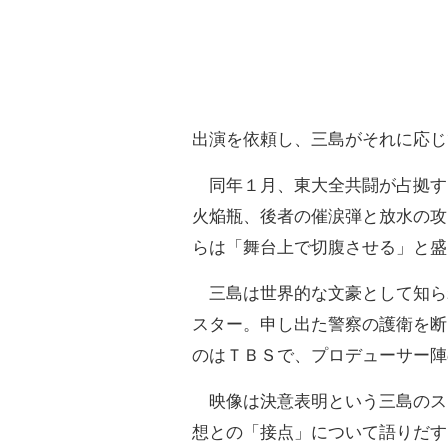
出演を依頼し、三島がそれに応じ
同年１月、東大全共闘が占拠す
火焔瓶、後者の催涙弾と放水の攻
らは「舞台上で切腹させる」と盛
三島は世界的な文豪として知ら
スター。申し出た警察の護衛を断
のはＴＢＳで、プロデューサー陣
映像は決意表明という三島のス
想との「接点」について語りだす