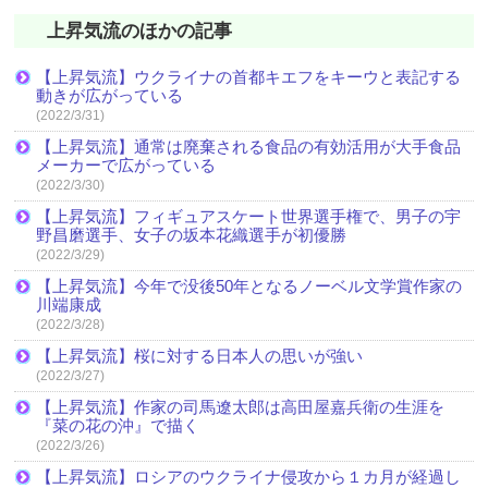
上昇気流のほかの記事
【上昇気流】ウクライナの首都キエフをキーウと表記する
動きが広がっている
(2022/3/31)
【上昇気流】通常は廃棄される食品の有効活用が大手食品
メーカーで広がっている
(2022/3/30)
【上昇気流】フィギュアスケート世界選手権で、男子の宇
野昌磨選手、女子の坂本花織選手が初優勝
(2022/3/29)
【上昇気流】今年で没後50年となるノーベル文学賞作家の
川端康成
(2022/3/28)
【上昇気流】桜に対する日本人の思いが強い
(2022/3/27)
【上昇気流】作家の司馬遼太郎は高田屋嘉兵衛の生涯を
『菜の花の沖』で描く
(2022/3/26)
【上昇気流】ロシアのウクライナ侵攻から１カ月が経過し