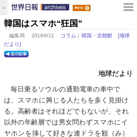
togg
＜
navi
韓国はスマホ“狂国”
編集局 2014/6/11
コラム
｜
韓国・北朝鮮
[地球
だより]
地球だより
毎日乗るソウルの通勤電車の車中で
は、スマホに興じる人たちを多く見掛け
る。高齢者はそれほどでもないが、それ
以外の年齢層では男女問わずスマホにイ
ヤホンを挿して好きな連ドラを観（み）