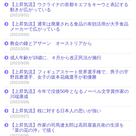
【上昇気流】ウクライナの首都キエフをキーウと表記する
動きが広がっている
(2022/3/31)
【上昇気流】通常は廃棄される食品の有効活用が大手食品
メーカーで広がっている
(2022/3/30)
教会の鐘とアザーン オーストリアから
(2022/3/29)
成人年齢が18歳に、４月から改正民法が施行
(2022/3/29)
【上昇気流】フィギュアスケート世界選手権で、男子の宇
野昌磨選手、女子の坂本花織選手が初優勝
(2022/3/29)
【上昇気流】今年で没後50年となるノーベル文学賞作家の
川端康成
(2022/3/28)
【上昇気流】桜に対する日本人の思いが強い
(2022/3/27)
【上昇気流】作家の司馬遼太郎は高田屋嘉兵衛の生涯を
『菜の花の沖』で描く
(2022/3/26)