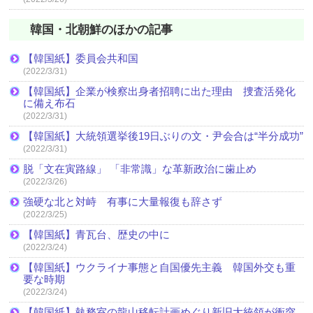
韓国・北朝鮮のほかの記事
【韓国紙】委員会共和国
(2022/3/31)
【韓国紙】企業が検察出身者招聘に出た理由 捜査活発化
に備え布石
(2022/3/31)
【韓国紙】大統領選挙後19日ぶりの文・尹会合は“半分成功”
(2022/3/31)
脱「文在寅路線」 「非常識」な革新政治に歯止め
(2022/3/26)
強硬な北と対峙 有事に大量報復も辞さず
(2022/3/25)
【韓国紙】青瓦台、歴史の中に
(2022/3/24)
【韓国紙】ウクライナ事態と自国優先主義 韓国外交も重
要な時期
(2022/3/24)
【韓国紙】執務室の龍山移転計画めぐり新旧大統領が衝突