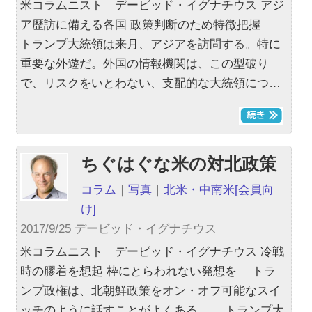
米コラムニスト デービッド・イグナチウス アジ
ア歴訪に備える各国 政策判断のため特徴把握
トランプ大統領は来月、アジアを訪問する。特に
重要な外遊だ。外国の情報機関は、この型破り
で、リスクをいとわない、支配的な大統領につ…
ちぐはぐな米の対北政策
コラム
｜
写真
｜
北米・中南米
[会員向
け]
2017/9/25 デービッド・イグナチウス
米コラムニスト デービッド・イグナチウス 冷戦
時の膠着を想起 枠にとらわれない発想を トラ
ンプ政権は、北朝鮮政策をオン・オフ可能なスイ
ッチのように話すことがよくある。 トランプ大