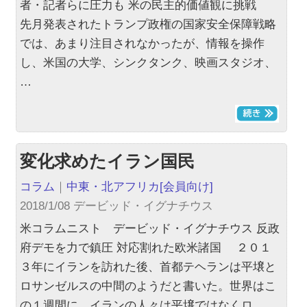
者・記者らに圧力も 米の民主的価値観に挑戦
先月発表されたトランプ政権の国家安全保障戦略
では、あまり注目されなかったが、情報を操作
し、米国の大学、シンクタンク、映画スタジオ、
…
変化求めたイラン国民
コラム
｜
中東・北アフリカ
[会員向け]
2018/1/08 デービッド・イグナチウス
米コラムニスト デービッド・イグナチウス 反政
府デモを力で鎮圧 対応割れた欧米諸国 ２０１
３年にイランを訪れた後、首都テヘランは平壌と
ロサンゼルスの中間のようだと書いた。世界はこ
の１週間に、イランの人々は平壌ではなくロ…