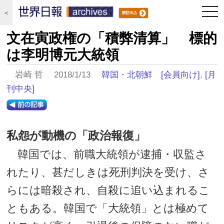
togg
＜
navi
文在寅政権の「積弊清算」 標的
は李明博元大統領
岩崎 哲 2018/1/13
韓国・北朝鮮
[会員向け]
,
[月
刊中央]
私怨が動機の「政治報復」
韓国では、前職大統領が逮捕・収監さ
れたり、甚だしきは死刑判決を受け、さ
らには暗殺され、自殺に追い込まれるこ
ともある。韓国で「大統領」とは極めて