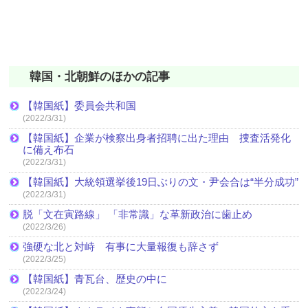
韓国・北朝鮮のほかの記事
【韓国紙】委員会共和国
(2022/3/31)
【韓国紙】企業が検察出身者招聘に出た理由 捜査活発化
に備え布石
(2022/3/31)
【韓国紙】大統領選挙後19日ぶりの文・尹会合は“半分成功”
(2022/3/31)
脱「文在寅路線」 「非常識」な革新政治に歯止め
(2022/3/26)
強硬な北と対峙 有事に大量報復も辞さず
(2022/3/25)
【韓国紙】青瓦台、歴史の中に
(2022/3/24)