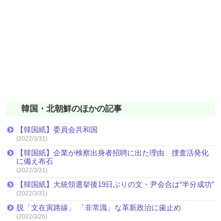
韓国・北朝鮮のほかの記事
【韓国紙】委員会共和国
(2022/3/31)
【韓国紙】企業が検察出身者招聘に出た理由 捜査活発化
に備え布石
(2022/3/31)
【韓国紙】大統領選挙後19日ぶりの文・尹会合は“半分成功”
(2022/3/31)
脱「文在寅路線」 「非常識」な革新政治に歯止め
(2022/3/26)