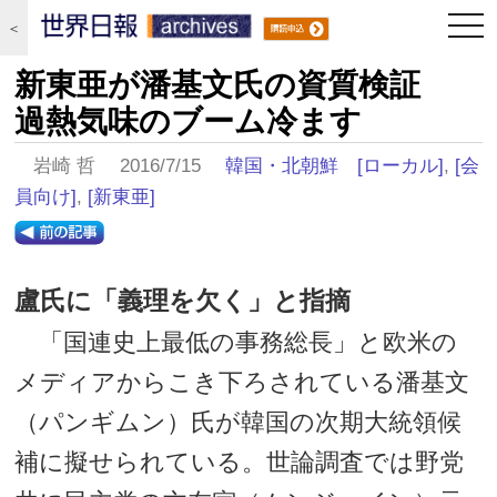
togg
＜
navi
新東亜が潘基文氏の資質検証
過熱気味のブーム冷ます
岩崎 哲 2016/7/15
韓国・北朝鮮
[ローカル]
,
[会
員向け]
,
[新東亜]
盧氏に「義理を欠く」と指摘
「国連史上最低の事務総長」と欧米の
メディアからこき下ろされている潘基文
（パンギムン）氏が韓国の次期大統領候
補に擬せられている。世論調査では野党