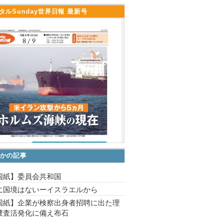
タルSunday世界日報 最新号
かの記事
国紙】委員会共和国
に国境はないーイスラエルから
国紙】企業が検察出身者招聘に出た理
捜査活発化に備え布石