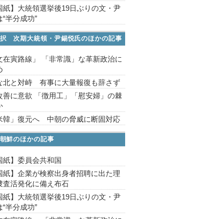
国紙】大統領選挙後19日ぶりの文・尹
“半分成功”
択 次期大統領・尹錫悦氏のほかの記事
文在寅路線」 「非常識」な革新政治に
め
な北と対峙 有事に大量報復も辞さず
改善に意欲 「徴用工」「慰安婦」の棘
か
米韓」復元へ 中朝の脅威に断固対応
朝鮮のほかの記事
国紙】委員会共和国
国紙】企業が検察出身者招聘に出た理
捜査活発化に備え布石
国紙】大統領選挙後19日ぶりの文・尹
“半分成功”