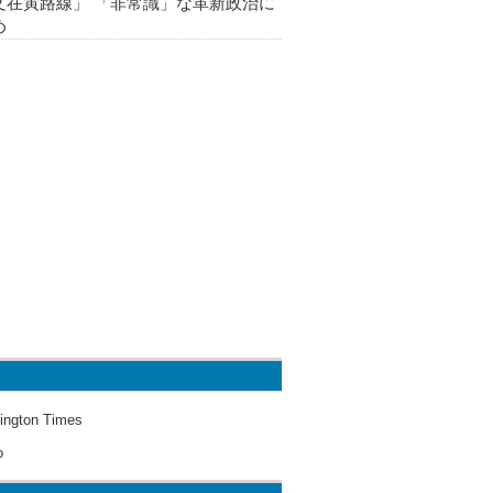
文在寅路線」 「非常識」な革新政治に
め
ington Times
o