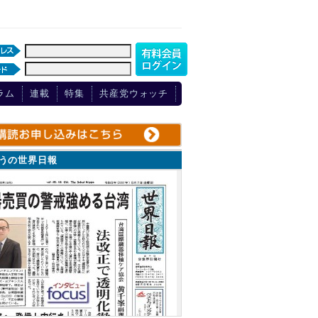
ラム
連載
特集
共産党ウォッチ
ょうの世界日報