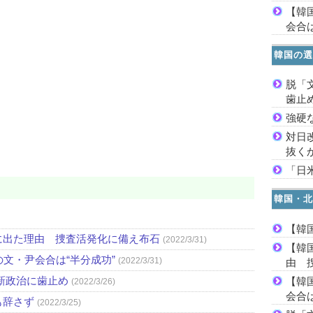
【韓
会合は
韓国の選
脱「
歯止
強硬
対日
抜く
「日
韓国・北
【韓
に出た理由 捜査活発化に備え布石
(2022/3/31)
【韓
文・尹会合は“半分成功”
(2022/3/31)
由 
新政治に歯止め
【韓
(2022/3/26)
会合は
も辞さず
(2022/3/25)