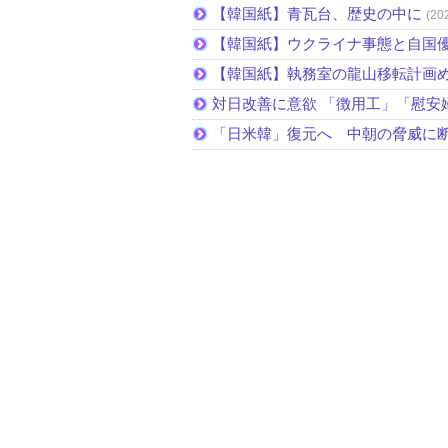
【韓国紙】青瓦台、歴史の中に
(20
【韓国紙】ウクライナ事態と自国
【韓国紙】執務室の龍山移転計画
対日改善に意欲 「徴用工」「慰安
「日米韓」復元へ 中朝の脅威に