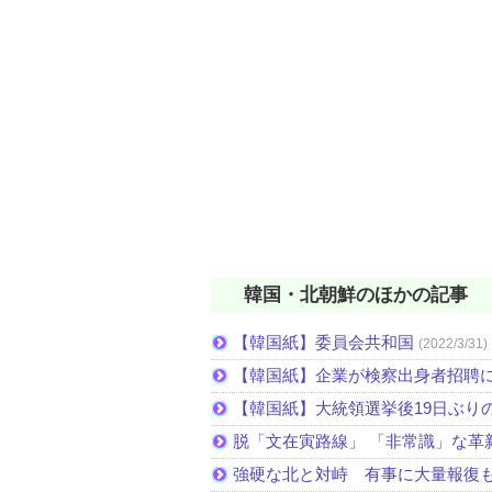
韓国・北朝鮮のほかの記事
【韓国紙】委員会共和国
(2022/3/31)
【韓国紙】企業が検察出身者招聘
【韓国紙】大統領選挙後19日ぶりの
脱「文在寅路線」 「非常識」な革
強硬な北と対峙 有事に大量報復