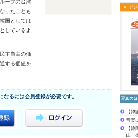
ループの台湾
▼ デジ
なったことも
韓国としては
としているよ
民主自由の価
通する価値を
になるには会員登録が必要です。
写真のほ
【韓
音楽
【韓
由 