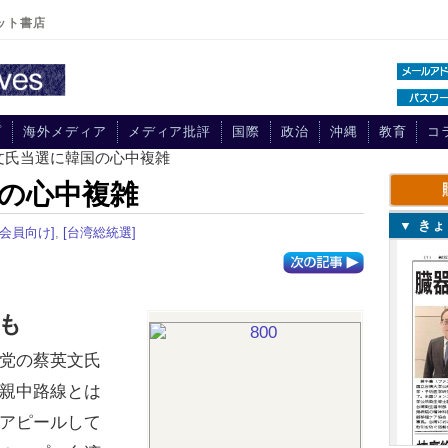
ット書店
プ
海外メディア
メディア批評
国際
政治
沖縄
教育
コ
文氏当選に韓国の心中複雑
の心中複雑
▼ き
[会員向け]
,
[台湾総統選]
も
党の蔡英文氏
親中路線とは
アピールして