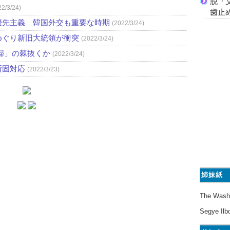
脱「
22/3/24)
歯止
優先主義 韓国外交も重要な時期
(2022/3/24)
めぐり新旧大統領が衝突
(2022/3/24)
婦」の棘抜くか
(2022/3/24)
断固対応
(2022/3/23)
姉妹紙
The Wash
Segye Ilb