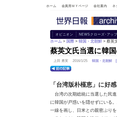
ホーム
会員用ＭＹページ
会社案内
ネ
オピニオン
NEWSクローズ･アッ
ホーム
>
国際
>
韓国・北朝鮮
> 蔡英
蔡英文氏当選に韓国
上田 勇実 2016/1/25
韓国・北朝鮮
「台湾版朴槿恵」に好感
台湾の次期総統に当選した民進
に韓国が戸惑いを隠せずにいる。
一線を画し、日米との親密ぶりを