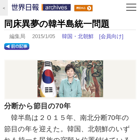
togg
＜
navi
同床異夢の韓半島統一問題
編集局 2015/1/05
韓国・北朝鮮
[会員向け]
分断から節目の70年
韓半島は２０１５年、南北分断70年の
節目の年を迎えた。韓国、北朝鮮のいず