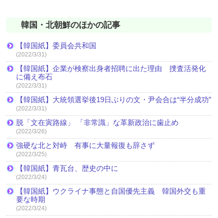
韓国・北朝鮮のほかの記事
【韓国紙】委員会共和国
(2022/3/31)
【韓国紙】企業が検察出身者招聘に出た理由 捜査活発化
に備え布石
(2022/3/31)
【韓国紙】大統領選挙後19日ぶりの文・尹会合は“半分成功”
(2022/3/31)
脱「文在寅路線」 「非常識」な革新政治に歯止め
(2022/3/26)
強硬な北と対峙 有事に大量報復も辞さず
(2022/3/25)
【韓国紙】青瓦台、歴史の中に
(2022/3/24)
【韓国紙】ウクライナ事態と自国優先主義 韓国外交も重
要な時期
(2022/3/24)