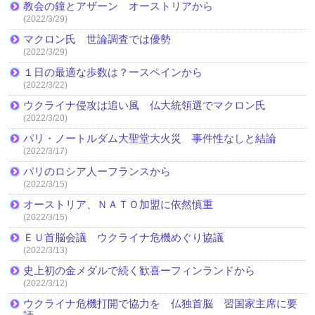
教会の鐘とアザーン オーストリアから
(2022/3/29)
マクロン氏 世論調査では優勢
(2022/3/29)
１日の最適な歩数は？ースペインから
(2022/3/22)
ウクライナ侵攻は追い風 仏大統領選でマクロン氏
(2022/3/20)
パリ・ノートルダム大聖堂大火災 事件性なしと結論
(2022/3/17)
パリのロシア人ーフランスから
(2022/3/15)
オーストリア、ＮＡＴＯ加盟に依然慎重
(2022/3/15)
ＥＵ首脳会議 ウクライナ危機めぐり協議
(2022/3/13)
史上初の金メダルで続く歓喜ーフィンランドから
(2022/3/12)
ウクライナ危機打開で協力を 仏独首脳 習国家主席に要