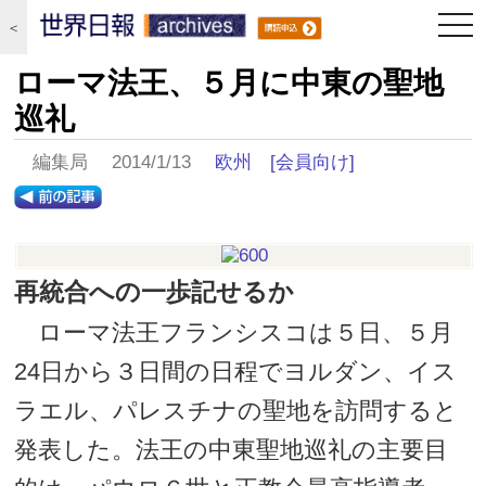
togg
＜
navi
ローマ法王、５月に中東の聖地
巡礼
編集局 2014/1/13
欧州
[会員向け]
再統合への一歩記せるか
ローマ法王フランシスコは５日、５月
24日から３日間の日程でヨルダン、イス
ラエル、パレスチナの聖地を訪問すると
発表した。法王の中東聖地巡礼の主要目