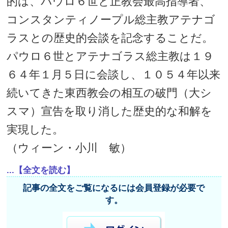
的は、パウロ６世と正教会最高指導者、
コンスタンティノープル総主教アテナゴ
ラスとの歴史的会談を記念することだ。
パウロ６世とアテナゴラス総主教は１９
６４年１月５日に会談し、１０５４年以来
続いてきた東西教会の相互の破門（大シ
スマ）宣告を取り消した歴史的な和解を
実現した。
（ウィーン・小川 敏）
...【全文を読む】
記事の全文をご覧になるには会員登録が必要で
す。