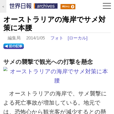
togg
＜
navi
オーストラリアの海岸でサメ対
策に本腰
編集局 2014/1/05
フォト
[ローカル]
サメの襲撃で観光への打撃を懸念
オーストラリアの海岸で、サメ襲撃に
よる死亡事故が増加している。地元で
は、恐怖心から観光客が減少するとの懸