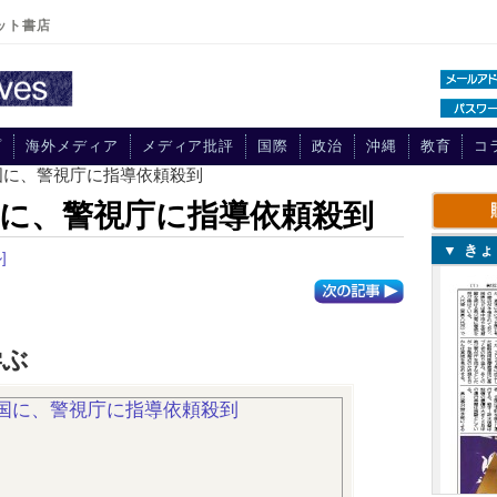
ット書店
プ
海外メディア
メディア批評
国際
政治
沖縄
教育
コ
国に、警視庁に指導依頼殺到
に、警視庁に指導依頼殺到
▼ き
]
学ぶ