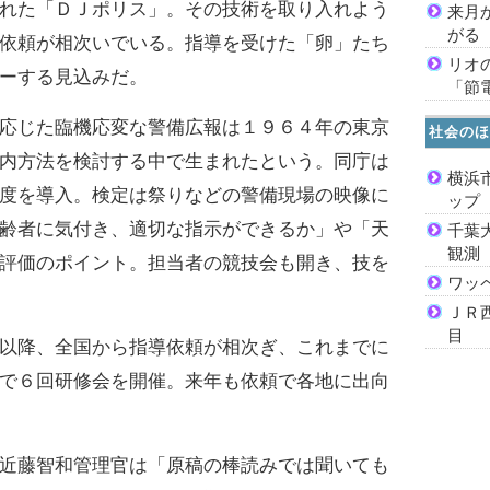
れた「ＤＪポリス」。その技術を取り入れよう
来月
がる
依頼が相次いでいる。指導を受けた「卵」たち
リオ
ーする見込みだ。
「節
応じた臨機応変な警備広報は１９６４年の東京
社会のほ
内方法を検討する中で生まれたという。同庁は
横浜
度を導入。検定は祭りなどの警備現場の映像に
ッ
齢者に気付き、適切な指示ができるか」や「天
千葉
観測
評価のポイント。担当者の競技会も開き、技を
ワッ
ＪＲ
目
以降、全国から指導依頼が相次ぎ、これまでに
で６回研修会を開催。来年も依頼で各地に出向
近藤智和管理官は「原稿の棒読みでは聞いても