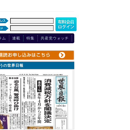
ラム
連載
特集
共産党ウォッチ
ょうの世界日報