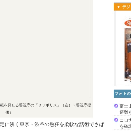
▼ デジ
フォトの
範を見せる警視庁の「ＤＪポリス」（左）（警視庁提
富士
避難
供）
コロ
定に沸く東京・渋谷の熱狂を柔軟な話術でさば
を確