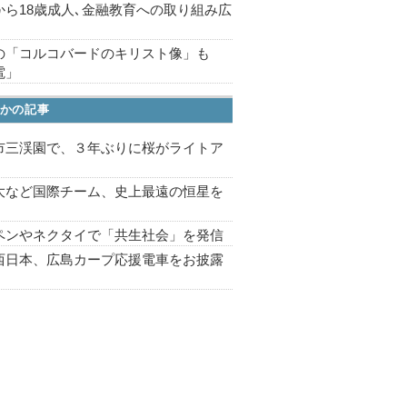
から18歳成人､金融教育への取り組み広
の「コルコバードのキリスト像」も
電」
かの記事
市三渓園で、３年ぶりに桜がライトア
プ
大など国際チーム、史上最遠の恒星を
ペンやネクタイで「共生社会」を発信
西日本、広島カープ応援電車をお披露