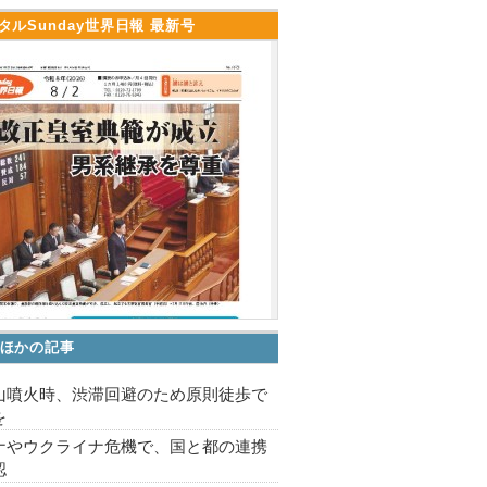
タルSunday世界日報 最新号
ほかの記事
山噴火時、渋滞回避のため原則徒歩で
を
ナやウクライナ危機で、国と都の連携
認