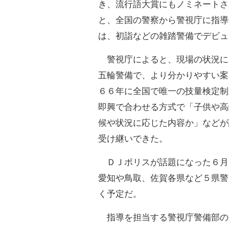
き、流行語大賞にもノミネートさ
と、全国の警察から警視庁に指導
は、初詣などの雑踏警備でデビュ
警視庁によると、現場の状況に
五輪警備で、より分かりやすい案
６６年に全国で唯一の技量検定制
即興で合わせる方式で「子供や高
候や状況に応じた内容か」などが
受け継いできた。
ＤＪポリスが話題になった６月
愛知や鳥取、佐賀各県など５県警
く予定だ。
指導を担当する警視庁警備部の