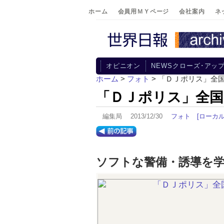
ホーム
会員用ＭＹページ
会社案内
ネ
オピニオン
NEWSクローズ･アッ
ホーム
>
フォト
> 「ＤＪポリス」全
「ＤＪポリス」全国
編集局 2013/12/30
フォト
[ローカル
ソフトな警備・誘導を