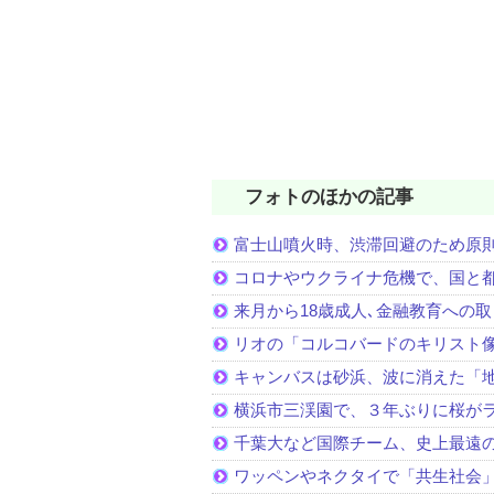
フォトのほかの記事
富士山噴火時、渋滞回避のため原
コロナやウクライナ危機で、国と
来月から18歳成人､金融教育への
リオの「コルコバードのキリスト
キャンバスは砂浜、波に消えた「
横浜市三渓園で、３年ぶりに桜が
千葉大など国際チーム、史上最遠
ワッペンやネクタイで「共生社会