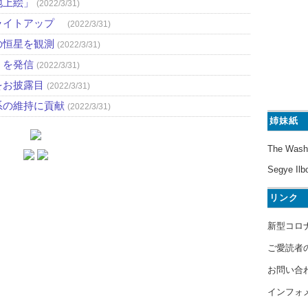
地上絵」
(2022/3/31)
ライトアップ
(2022/3/31)
の恒星を観測
(2022/3/31)
」を発信
(2022/3/31)
をお披露目
(2022/3/31)
系の維持に貢献
(2022/3/31)
姉妹紙
The Wash
Segye Ilb
リンク
新型コロ
ご愛読者
お問い合
インフォ