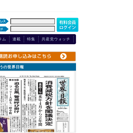
ラム
連載
特集
共産党ウォッチ
ょうの世界日報