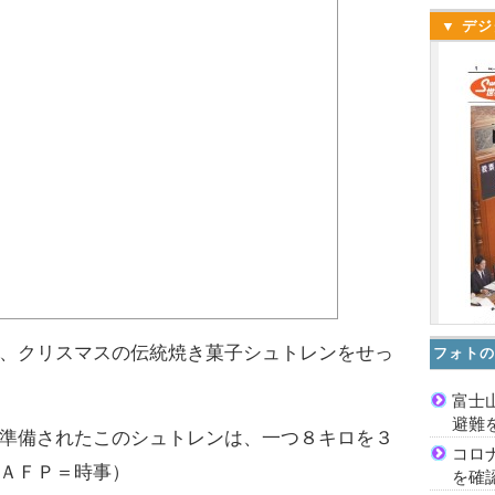
▼ デジ
、クリスマスの伝統焼き菓子シュトレンをせっ
フォトの
富士
避難
準備されたこのシュトレンは、一つ８キロを３
コロ
ＡＦＰ＝時事）
を確