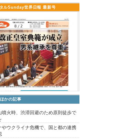
タルSunday世界日報 最新号
ほかの記事
山噴火時、渋滞回避のため原則徒歩で
を
ナやウクライナ危機で、国と都の連携
認