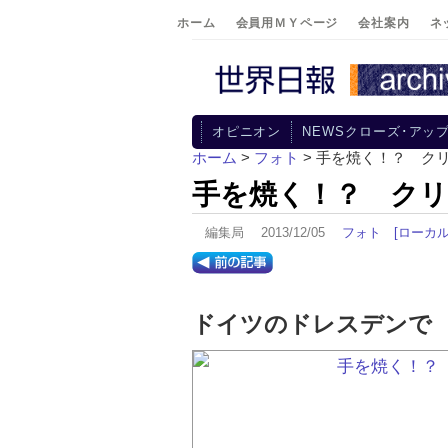
ホーム
会員用ＭＹページ
会社案内
ネ
オピニオン
NEWSクローズ･アッ
ホーム
>
フォト
> 手を焼く！？ ク
手を焼く！？ ク
編集局 2013/12/05
フォト
[ローカル
ドイツのドレスデンで