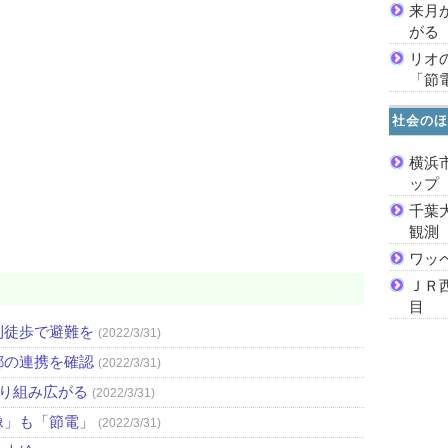
来月
がる
リオ
「節
社会のほ
横浜
ッ
千葉
観測
ワッ
ＪＲ
目
則徒歩で避難を
(2022/3/31)
都の連携を確認
(2022/3/31)
取り組み広がる
(2022/3/31)
像」も「節電」
(2022/3/31)