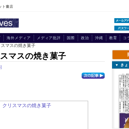
ット書店
プ
海外メディア
メディア批評
国際
政治
沖縄
教育
コ
リスマスの焼き菓子
リスマスの焼き菓子
▼ き
]