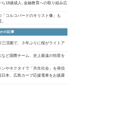
から18歳成人､金融教育への取り組み広
の「コルコバードのキリスト像」も
電」
かの記事
市三渓園で、３年ぶりに桜がライトア
プ
大など国際チーム、史上最遠の恒星を
ペンやネクタイで「共生社会」を発信
西日本、広島カープ応援電車をお披露