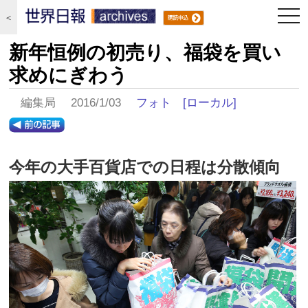
togg
＜
navi
新年恒例の初売り、福袋を買い
求めにぎわう
編集局 2016/1/03
フォト
[ローカル]
今年の大手百貨店での日程は分散傾向