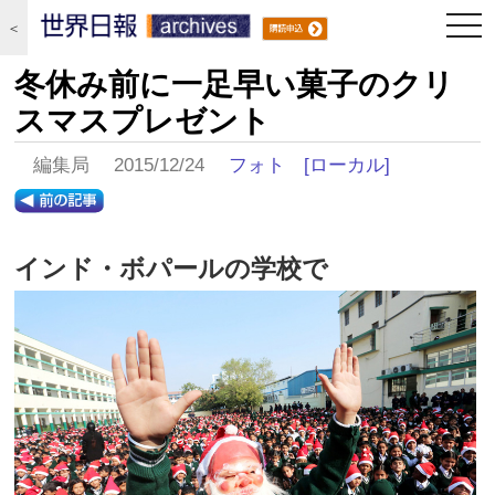
togg
＜
navi
冬休み前に一足早い菓子のクリ
スマスプレゼント
編集局 2015/12/24
フォト
[ローカル]
インド・ボパールの学校で