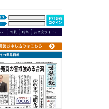
ラム
連載
特集
共産党ウォッチ
ょうの世界日報