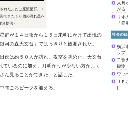
来月
がる
されたふたご座流星群。１
影できた１６個の流れ星を
リオ
「節
文台提供）
社会のほ
星群が１４日夜から１５日未明にかけて出現の
銀河の森天文台」ではっきりと観測された。
横浜
ッ
日夜は約５０人が訪れ、夜空を眺めた。天文台
千葉
晴れているのに加え、月明かりが少ない方がよく
観測
ワッ
さん見ることができた」と話した。
ＪＲ
中旬ごろピークを迎える。
目