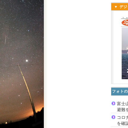
▼ デジ
フォトの
富士
避難
コロ
を確