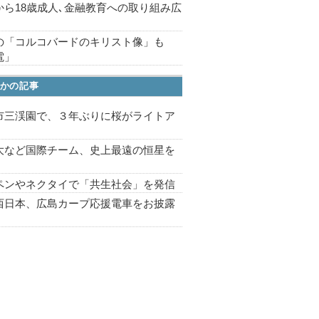
から18歳成人､金融教育への取り組み広
の「コルコバードのキリスト像」も
電」
かの記事
市三渓園で、３年ぶりに桜がライトア
プ
大など国際チーム、史上最遠の恒星を
ペンやネクタイで「共生社会」を発信
西日本、広島カープ応援電車をお披露