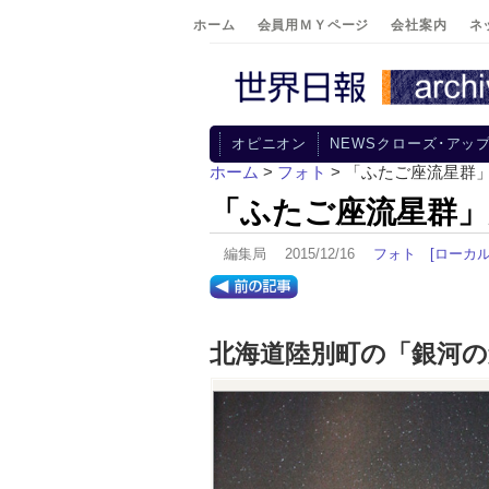
ホーム
会員用ＭＹページ
会社案内
ネ
オピニオン
NEWSクローズ･アッ
ホーム
>
フォト
> 「ふたご座流星群
「ふたご座流星群
編集局 2015/12/16
フォト
[ローカル
北海道陸別町の「銀河