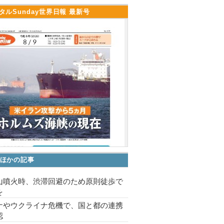
タルSunday世界日報 最新号
ほかの記事
山噴火時、渋滞回避のため原則徒歩で
を
ナやウクライナ危機で、国と都の連携
認