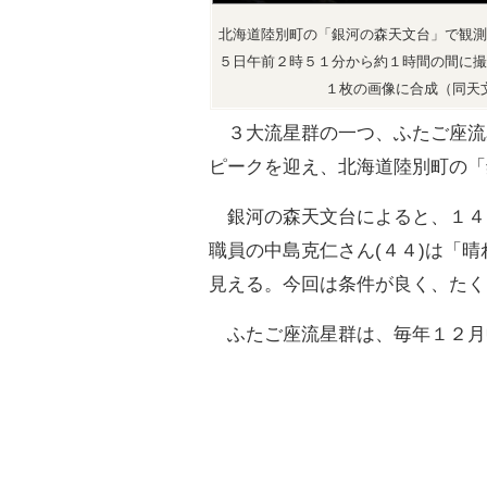
北海道陸別町の「銀河の森天文台」で観測
５日午前２時５１分から約１時間の間に撮
１枚の画像に合成（同天
３大流星群の一つ、ふたご座流
ピークを迎え、北海道陸別町の「
銀河の森天文台によると、１４
職員の中島克仁さん(４４)は「
見える。今回は条件が良く、たく
ふたご座流星群は、毎年１２月