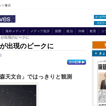
ット書店
プ
海外メディア
メディア批評
国際
政治
沖縄
教育
コ
」が出現のピークに
」が出現のピークに
▼ き
]
の森天文台」ではっきりと観測