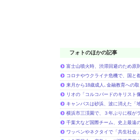
フォトのほかの記事
富士山噴火時、渋滞回避のため原
コロナやウクライナ危機で、国と
来月から18歳成人､金融教育への
リオの「コルコバードのキリスト
キャンバスは砂浜、波に消えた「
横浜市三渓園で、３年ぶりに桜が
千葉大など国際チーム、史上最遠
ワッペンやネクタイで「共生社会