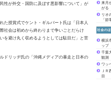
来月
民性が外交・国防に及ぼす悪影響について」が
がる
リオ
「節
れた授賞式でケント・ギルバート氏は「日本人
社会のほ
際社会は初めから終わりまで争いごとだらけ
いを避け丸く収めるようとしては駄目だ」と苦
横浜
ッ
千葉
ルドリッヂ氏の「沖縄メディアの暴走と日本の
観測
ワッ
ＪＲ
目