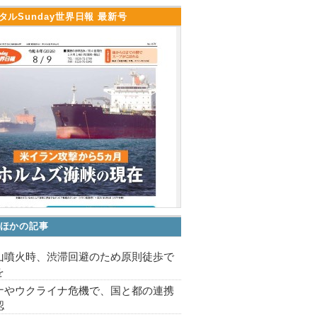
タルSunday世界日報 最新号
ほかの記事
山噴火時、渋滞回避のため原則徒歩で
を
ナやウクライナ危機で、国と都の連携
認