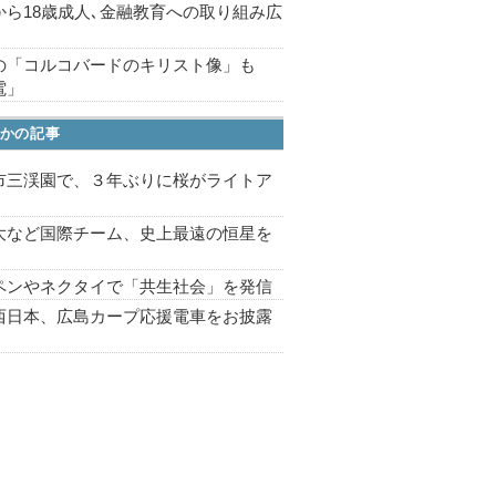
から18歳成人､金融教育への取り組み広
の「コルコバードのキリスト像」も
電」
かの記事
市三渓園で、３年ぶりに桜がライトア
プ
大など国際チーム、史上最遠の恒星を
ペンやネクタイで「共生社会」を発信
西日本、広島カープ応援電車をお披露