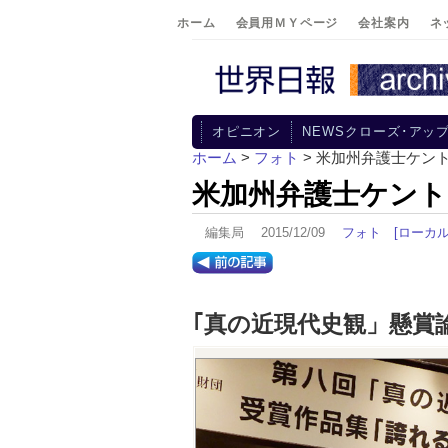
ホーム
会員用ＭＹページ
会社案内
ネ
オピニオン
NEWSクローズ･アッ
ホーム
>
フォト
> 米加州弁護士ケン
米加州弁護士ケント
編集局 2015/12/09
フォト
[ローカル
｢真の近現代史観」懸賞