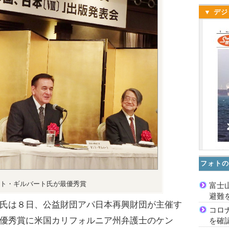
▼ デジ
フォトの
ト・ギルバート氏が最優秀賞
富士
避難
氏は８日、公益財団アパ日本再興財団が主催す
コロ
優秀賞に米国カリフォルニア州弁護士のケン
を確