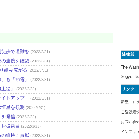
則徒歩で避難を
(2022/3/31)
姉妹紙
都の連携を確認
(2022/3/31)
The Wash
取り組み広がる
(2022/3/31)
Segye Ilb
像」も「節電」
(2022/3/31)
地上絵」
リンク
(2022/3/31)
ライトアップ
(2022/3/31)
新型コロ
の恒星を観測
(2022/3/31)
ご愛読者
」を発信
(2022/3/31)
お問い合
をお披露目
(2022/3/31)
インフォ
系の維持に貢献
(2022/3/31)