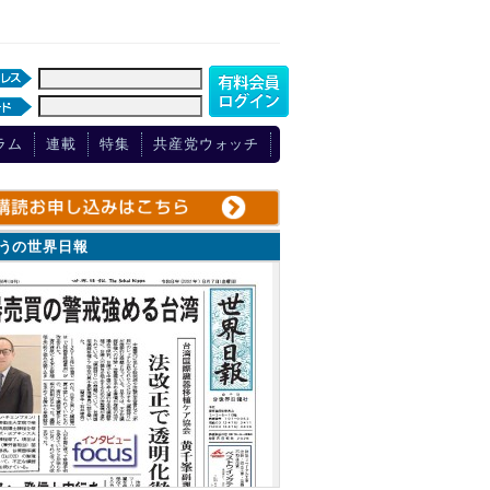
ラム
連載
特集
共産党ウォッチ
ょうの世界日報