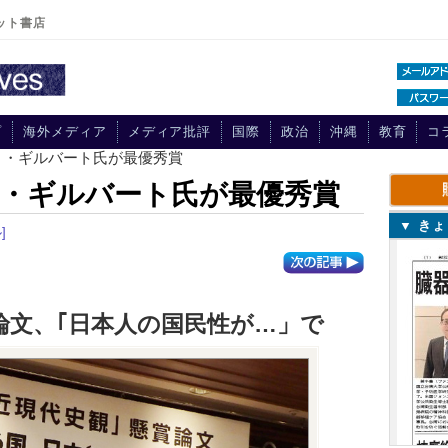
ット書店
プ
海外メディア
メディア批評
国際
政治
沖縄
教育
コ
ト・ギルバート氏が最優秀賞
・ギルバート氏が最優秀賞
▼ き
]
論文、｢日本人の国民性が…」で