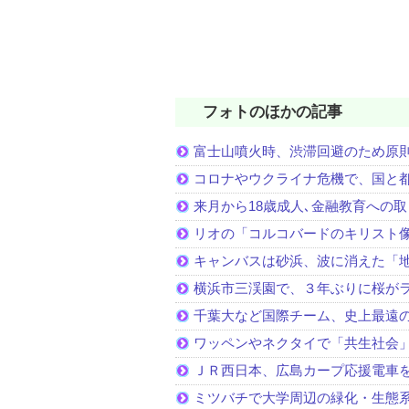
フォトのほかの記事
富士山噴火時、渋滞回避のため原
コロナやウクライナ危機で、国と
来月から18歳成人､金融教育への
リオの「コルコバードのキリスト
キャンバスは砂浜、波に消えた「
横浜市三渓園で、３年ぶりに桜が
千葉大など国際チーム、史上最遠
ワッペンやネクタイで「共生社会
ＪＲ西日本、広島カープ応援電車
ミツバチで大学周辺の緑化・生態