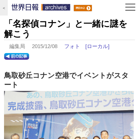
togg
＜
navi
「名探偵コナン」と一緒に謎を
解こう
編集局 2015/12/08
フォト
[ローカル]
鳥取砂丘コナン空港でイベントがスタ
ート