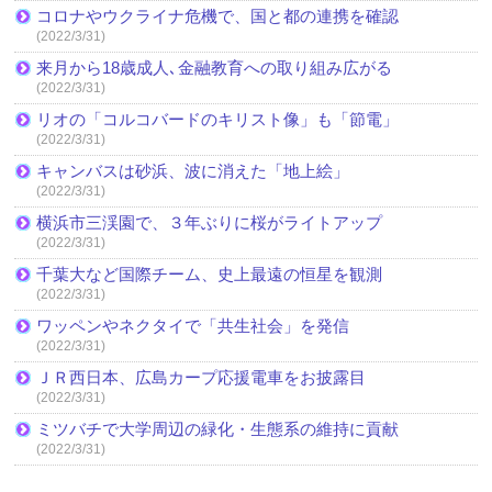
コロナやウクライナ危機で、国と都の連携を確認
(2022/3/31)
来月から18歳成人､金融教育への取り組み広がる
(2022/3/31)
リオの「コルコバードのキリスト像」も「節電」
(2022/3/31)
キャンバスは砂浜、波に消えた「地上絵」
(2022/3/31)
横浜市三渓園で、３年ぶりに桜がライトアップ
(2022/3/31)
千葉大など国際チーム、史上最遠の恒星を観測
(2022/3/31)
ワッペンやネクタイで「共生社会」を発信
(2022/3/31)
ＪＲ西日本、広島カープ応援電車をお披露目
(2022/3/31)
ミツバチで大学周辺の緑化・生態系の維持に貢献
(2022/3/31)