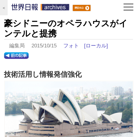
togg
＜
navi
豪シドニーのオペラハウスがイ
ンテルと提携
編集局 2015/10/15
フォト
[ローカル]
技術活用し情報発信強化