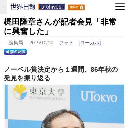
togg
＜
navi
梶田隆章さんが記者会見「非常
に興奮した」
編集局 2015/10/14
フォト
[ローカル]
ノーベル賞決定から１週間、86年秋の
発見を振り返る