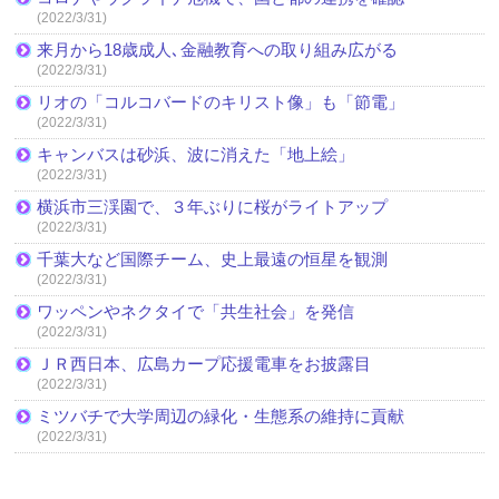
(2022/3/31)
来月から18歳成人､金融教育への取り組み広がる
(2022/3/31)
リオの「コルコバードのキリスト像」も「節電」
(2022/3/31)
キャンバスは砂浜、波に消えた「地上絵」
(2022/3/31)
横浜市三渓園で、３年ぶりに桜がライトアップ
(2022/3/31)
千葉大など国際チーム、史上最遠の恒星を観測
(2022/3/31)
ワッペンやネクタイで「共生社会」を発信
(2022/3/31)
ＪＲ西日本、広島カープ応援電車をお披露目
(2022/3/31)
ミツバチで大学周辺の緑化・生態系の維持に貢献
(2022/3/31)