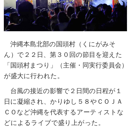
沖縄本島北部の国頭村（くにがみそ
ん）で２２日、第３０回の節目を迎えた
「国頭村まつり」（主催・同実行委員会）
が盛大に行われた。
台風の接近の影響で２日間の日程が１
日に凝縮され、かりゆし５８やＣＯＪＡ
ＣＯなど沖縄を代表するアーティストな
どによるライブで盛り上がった。