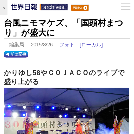
togg
＜
navi
台風ニモマケズ、「国頭村まつ
り」が盛大に
編集局 2015/8/26
フォト
[ローカル]
かりゆし58やＣＯＪＡＣＯのライブで
盛り上がる