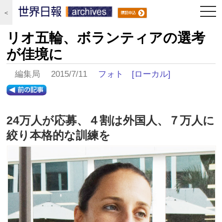
togg
＜
navi
リオ五輪、ボランティアの選考
が佳境に
編集局 2015/7/11
フォト
[ローカル]
24万人が応募、４割は外国人、７万人に
絞り本格的な訓練を