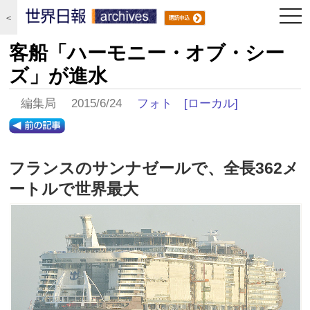
togg
＜
navi
客船「ハーモニー・オブ・シー
ズ」が進水
編集局 2015/6/24
フォト
[ローカル]
フランスのサンナゼールで、全長362メ
ートルで世界最大