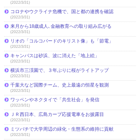
(2022/3/31)
コロナやウクライナ危機で、国と都の連携を確認
(2022/3/31)
来月から18歳成人､金融教育への取り組み広がる
(2022/3/31)
リオの「コルコバードのキリスト像」も「節電」
(2022/3/31)
キャンバスは砂浜、波に消えた「地上絵」
(2022/3/31)
横浜市三渓園で、３年ぶりに桜がライトアップ
(2022/3/31)
千葉大など国際チーム、史上最遠の恒星を観測
(2022/3/31)
ワッペンやネクタイで「共生社会」を発信
(2022/3/31)
ＪＲ西日本、広島カープ応援電車をお披露目
(2022/3/31)
ミツバチで大学周辺の緑化・生態系の維持に貢献
(2022/3/31)