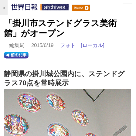
togg
＜
navi
「掛川市ステンドグラス美術
館」がオープン
編集局 2015/6/19
フォト
[ローカル]
静岡県の掛川城公園内に、ステンドグ
ラス70点を常時展示