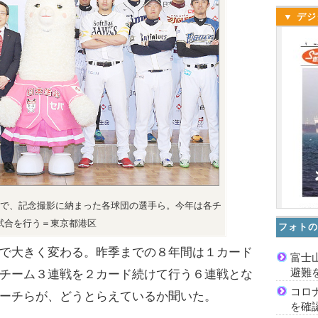
▼ デジ
で、記念撮影に納まった各球団の選手ら。今年は各チ
試合を行う＝東京都港区
フォトの
で大きく変わる。昨季までの８年間は１カード
富士
避難
チーム３連戦を２カード続けて行う６連戦とな
コロ
ーチらが、どうとらえているか聞いた。
を確