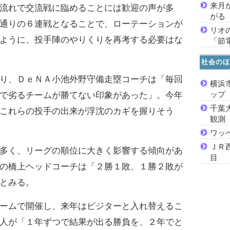
来月
流れで交流戦に臨めることには歓迎の声が多
がる
通りの６連戦となることで、ローテーションが
リオ
ように、投手陣のやりくりを再考する必要はな
「節
社会のほ
り、ＤｅＮＡ小池外野守備走塁コーチは「毎回
横浜
ッ
で劣るチームが勝てない印象があった」。今年
千葉
これらの投手の出来が浮沈のカギを握りそう
観測
ワッ
ＪＲ
多く、リーグの順位に大きく影響する傾向があ
目
の橋上ヘッドコーチは「２勝１敗、１勝２敗が
とみる。
ームで開催し、来年はビジターと入れ替えるこ
人が「１年ずつで結果が出る勝負を、２年でと