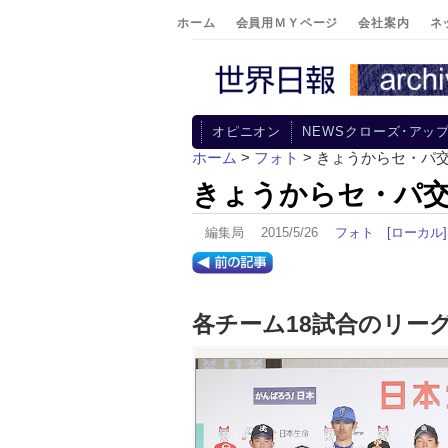
ホーム
会員用ＭＹページ
会社案内
ネ
オピニオン
NEWSクローズ･アッ
ホーム
>
フォト
> きょうからセ・パ
きょうからセ・パ交
編集局 2015/5/26
フォト
[ローカル]
各チーム18試合のリー