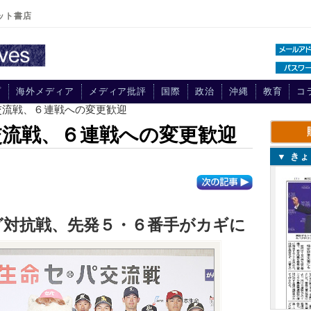
ット書店
プ
海外メディア
メディア批評
国際
政治
沖縄
教育
コ
交流戦、６連戦への変更歓迎
流戦、６連戦への変更歓迎
▼ き
グ対抗戦、先発５・６番手がカギに