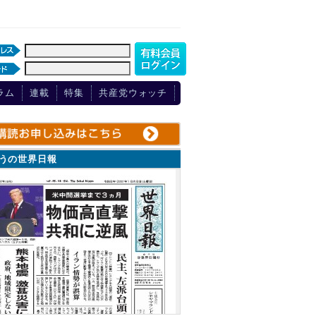
ラム
連載
特集
共産党ウォッチ
ょうの世界日報