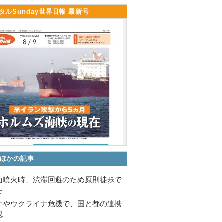
タルSunday世界日報 最新号
ほかの記事
山噴火時、渋滞回避のため原則徒歩で
を
ナやウクライナ危機で、国と都の連携
認