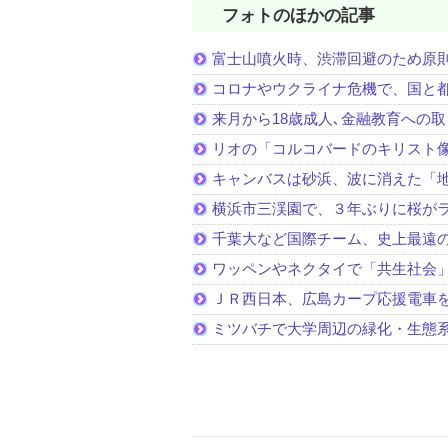
フォトのほかの記事
富士山噴火時、渋滞回避のため原
コロナやウクライナ危機で、国と
来月から18歳成人､金融教育への
リオの「コルコバードのキリスト
キャンバスは砂浜、波に消えた「
横浜市三渓園で、３年ぶりに桜が
千葉大など国際チーム、史上最遠
ワッペンやネクタイで「共生社会
ＪＲ西日本、広島カープ応援電車
ミツバチで大学周辺の緑化・生態