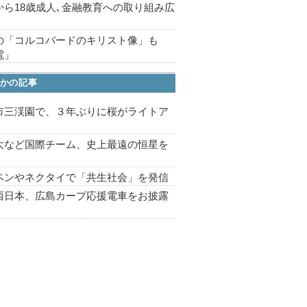
から18歳成人､金融教育への取り組み広
の「コルコバードのキリスト像」も
電」
かの記事
市三渓園で、３年ぶりに桜がライトア
プ
大など国際チーム、史上最遠の恒星を
ペンやネクタイで「共生社会」を発信
西日本、広島カープ応援電車をお披露