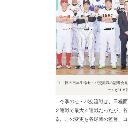
１１日の日本生命セ・パ交流戦の記者会見
ームが１８
今季のセ・パ交流戦は、日程面
２連戦で最大４連戦だったが、各
る。この変更を各球団の監督、コ