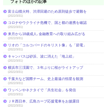
フォトのほかの記事
富士山噴火時、渋滞回避のため原則徒歩で避難を
(2022/3/31)
コロナやウクライナ危機で、国と都の連携を確認
(2022/3/31)
来月から18歳成人､金融教育への取り組み広がる
(2022/3/31)
リオの「コルコバードのキリスト像」も「節電」
(2022/3/31)
キャンバスは砂浜、波に消えた「地上絵」
(2022/3/31)
横浜市三渓園で、３年ぶりに桜がライトアップ
(2022/3/31)
千葉大など国際チーム、史上最遠の恒星を観測
(2022/3/31)
ワッペンやネクタイで「共生社会」を発信
(2022/3/31)
ＪＲ西日本、広島カープ応援電車をお披露目
(2022/3/31)