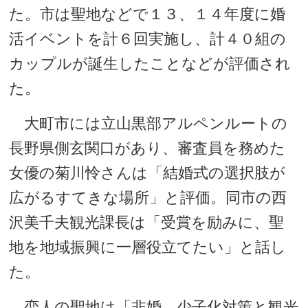
た。市は聖地などで１３、１４年度に婚
活イベントを計６回実施し、計４０組の
カップルが誕生したことなどが評価され
た。
大町市には立山黒部アルペンルートの
長野県側玄関口があり、審査員を務めた
女優の菊川怜さんは「結婚式の選択肢が
広がるすてきな場所」と評価。同市の西
沢美千夫観光課長は「受賞を励みに、聖
地を地域振興に一層役立てたい」と話し
た。
恋人の聖地は「非婚、少子化対策と観光