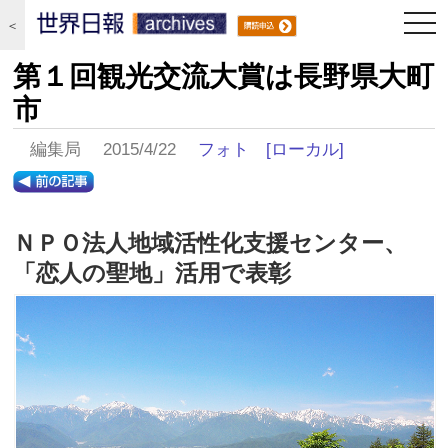
togg
＜
navi
第１回観光交流大賞は長野県大町
市
編集局 2015/4/22
フォト
[ローカル]
ＮＰＯ法人地域活性化支援センター、
「恋人の聖地」活用で表彰