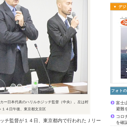
▼ デジ
フォトの
カー日本代表のハリルホジッチ監督（中央）。左は村
富士
避難
＝１４日午後、東京都文京区
コロ
ッチ監督が１４日、東京都内で行われたＪリー
を確