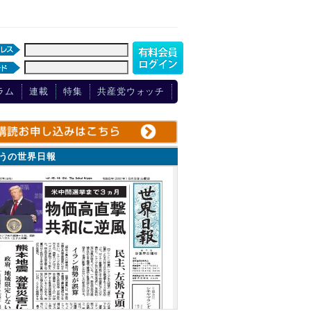
ラム
連載
特集
共産党ウォッチ
ょうの世界日報