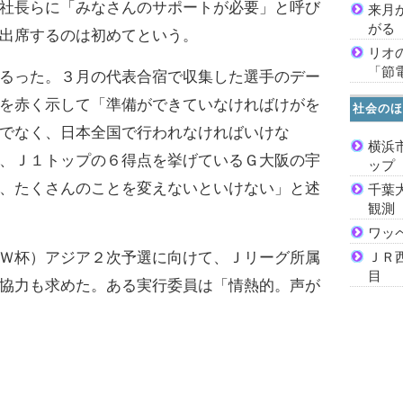
社長らに「みなさんのサポートが必要」と呼び
来月
がる
出席するのは初めてという。
リオ
「節
るった。３月の代表合宿で収集した選手のデー
を赤く示して「準備ができていなければけがを
社会のほ
でなく、日本全国で行われなければいけな
横浜
、Ｊ１トップの６得点を挙げているＧ大阪の宇
ッ
、たくさんのことを変えないといけない」と述
千葉
観測
ワッ
Ｗ杯）アジア２次予選に向けて、Ｊリーグ所属
ＪＲ
目
協力も求めた。ある実行委員は「情熱的。声が