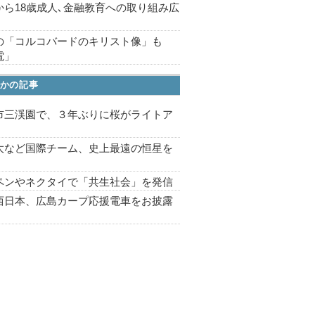
から18歳成人､金融教育への取り組み広
の「コルコバードのキリスト像」も
電」
かの記事
市三渓園で、３年ぶりに桜がライトア
プ
大など国際チーム、史上最遠の恒星を
ペンやネクタイで「共生社会」を発信
西日本、広島カープ応援電車をお披露