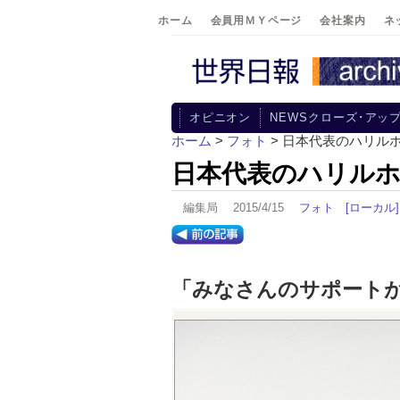
ホーム
会員用ＭＹページ
会社案内
ネ
オピニオン
NEWSクローズ･アッ
ホーム
>
フォト
> 日本代表のハリル
日本代表のハリルホ
編集局 2015/4/15
フォト
[ローカル]
「みなさんのサポート