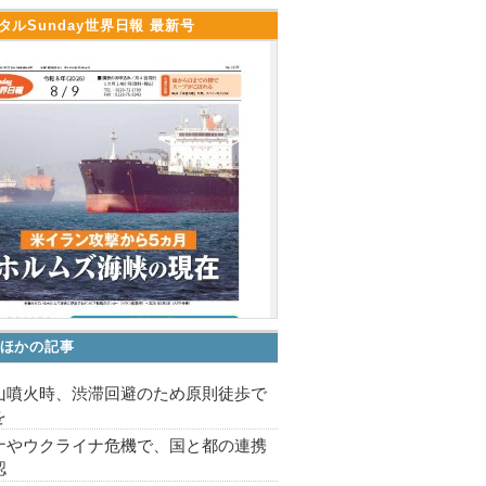
タルSunday世界日報 最新号
ほかの記事
山噴火時、渋滞回避のため原則徒歩で
を
ナやウクライナ危機で、国と都の連携
認