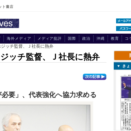
ット書店
プ
海外メディア
メディア批評
国際
政治
沖縄
教育
コ
ホジッチ監督、Ｊ社長に熱弁
ジッチ監督、Ｊ社長に熱弁
▼ き
が必要」、代表強化へ協力求める