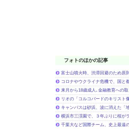
フォトのほかの記事
富士山噴火時、渋滞回避のため原
コロナやウクライナ危機で、国と
来月から18歳成人､金融教育への
リオの「コルコバードのキリスト
キャンバスは砂浜、波に消えた「
横浜市三渓園で、３年ぶりに桜が
千葉大など国際チーム、史上最遠