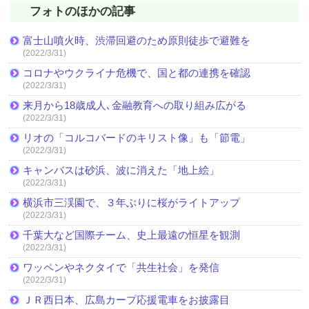
フォトのほかの記事
富士山噴火時、渋滞回避のため原則徒歩で避難を
(2022/3/31)
コロナやウクライナ危機で、国と都の連携を確認
(2022/3/31)
来月から18歳成人､金融教育への取り組み広がる
(2022/3/31)
リオの「コルコバードのキリスト像」も「節電」
(2022/3/31)
キャンバスは砂浜、波に消えた「地上絵」
(2022/3/31)
横浜市三渓園で、３年ぶりに桜がライトアップ
(2022/3/31)
千葉大など国際チーム、史上最遠の恒星を観測
(2022/3/31)
ワッペンやネクタイで「共生社会」を発信
(2022/3/31)
ＪＲ西日本、広島カープ応援電車をお披露目