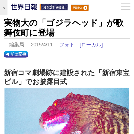
togg
＜
navi
実物大の「ゴジラヘッド」が歌
舞伎町に登場
編集局 2015/4/11
フォト
[ローカル]
新宿コマ劇場跡に建設された「新宿東宝
ビル」でお披露目式