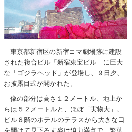
東京都新宿区の新宿コマ劇場跡に建設
された複合ビル「新宿東宝ビル」に巨大
な「ゴジラヘッド」が登場し、９日夕、
お披露目式が開かれた。
像の部分は高さ１２メートル、地上か
らは５２メートルと、ほぼ「実物大」。
ビル８階のホテルのテラスから大きな口
を開けて見下ろす姿は迫力満点で、繁華