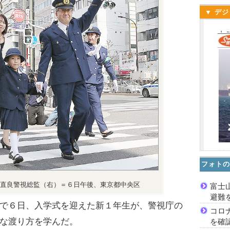
▼ デジ
フォトの
直良警視総監（右）＝６日午後、東京都中央区
富士
避難
で６日、入学式を迎えた新１年生が、警視庁の
コロ
な渡り方を学んだ。
を確