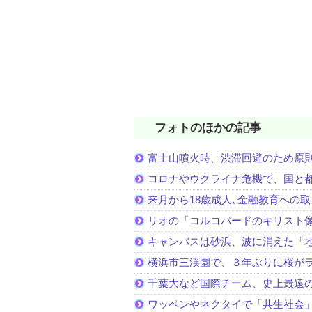
フォトのほかの記事
富士山噴火時、渋滞回避のため原
コロナやウクライナ危機で、国と
来月から18歳成人､金融教育への
リオの「コルコバードのキリスト
キャンバスは砂浜、波に消えた「
横浜市三渓園で、３年ぶりに桜が
千葉大など国際チーム、史上最遠
ワッペンやネクタイで「共生社会