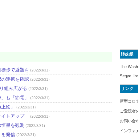
姉妹紙
The Wash
則徒歩で避難を
(2022/3/31)
Segye Ilb
都の連携を確認
(2022/3/31)
取り組み広がる
リンク
(2022/3/31)
像」も「節電」
(2022/3/31)
新型コロ
地上絵」
(2022/3/31)
ご愛読者
ライトアップ
(2022/3/31)
お問い合
の恒星を観測
(2022/3/31)
インフォ
」を発信
(2022/3/31)