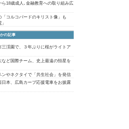
から18歳成人､金融教育への取り組み広
の「コルコバードのキリスト像」も
電」
かの記事
市三渓園で、３年ぶりに桜がライトア
プ
大など国際チーム、史上最遠の恒星を
ペンやネクタイで「共生社会」を発信
西日本、広島カープ応援電車をお披露