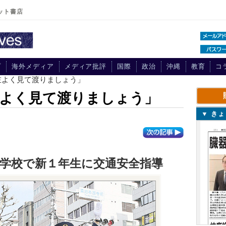
ット書店
プ
海外メディア
メディア批評
国際
政治
沖縄
教育
コ
左よく見て渡りましょう」
左よく見て渡りましょう」
▼ き
学校で新１年生に交通安全指導