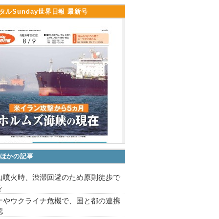
タルSunday世界日報 最新号
ほかの記事
山噴火時、渋滞回避のため原則徒歩で
を
ナやウクライナ危機で、国と都の連携
認