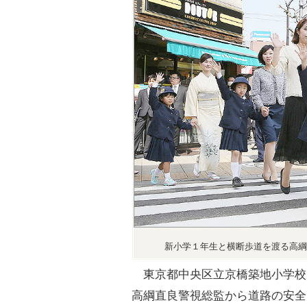
新小学１年生と横断歩道を渡る高綱
東京都中央区立京橋築地小学校
高綱直良警視総監から道路の安全