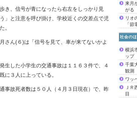
来月
歩き、信号が青になったら右左をしっかり見
がる
リオ
う」と注意を呼び掛け、学校近くの交差点で児
「節
た。
社会のほ
さん(６)は「信号を見て、車が来てないかよ
横浜
ッ
千葉
発生した小学生の交通事故は１１６３件で、４
観測
既に３人に上っている。
ワッ
ＪＲ
通事故死者数は５０人（４月３日現在）で、昨
目