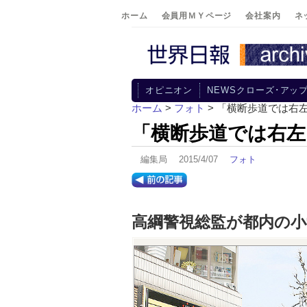
ホーム
会員用ＭＹページ
会社案内
ネ
オピニオン
NEWSクローズ･アッ
ホーム
>
フォト
> 「横断歩道では右
「横断歩道では右
編集局 2015/4/07
フォト
高綱警視総監が都内の小