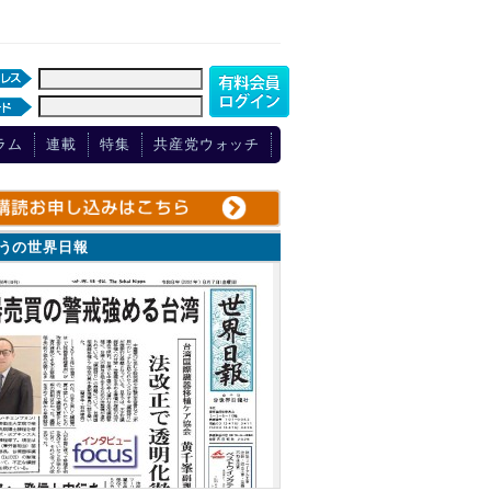
ラム
連載
特集
共産党ウォッチ
ょうの世界日報