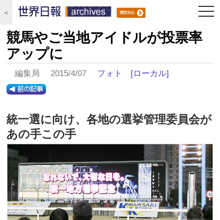
togg
＜
navi
競馬やご当地アイドルが投票率
アップに
編集局 2015/4/07
フォト
[ローカル]
統一選に向け、各地の選挙管理委員会が
あの手この手