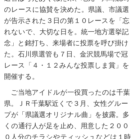
のレースに協賛を決めた。県議、市議選
が告示された３日の第１０レースを「忘
れないで、大切な日を。統一地方選挙記
念」と銘打ち、来場者に投票を呼び掛け
た。石川県選管も７日、金沢競馬場で冠
レース「４・１２みんな投票しま賞」を
開催する。
ご当地アイドルが一役買ったのは千葉
県。ＪＲ千葉駅近くで３月、女性グルー
プが「県議選オリジナル曲」を披露。多
くの通行人が足を止め、用意した２００
０人分のチラシやティッシュなどは１時