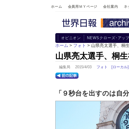
ホーム
会員用ＭＹページ
会社案内
ネ
オピニオン
NEWSクローズ･アッ
ホーム
>
フォト
> 山県亮太選手、桐
山県亮太選手、桐生
編集局 2015/4/03
フォト
[ローカル]
「９秒台を出すのは自