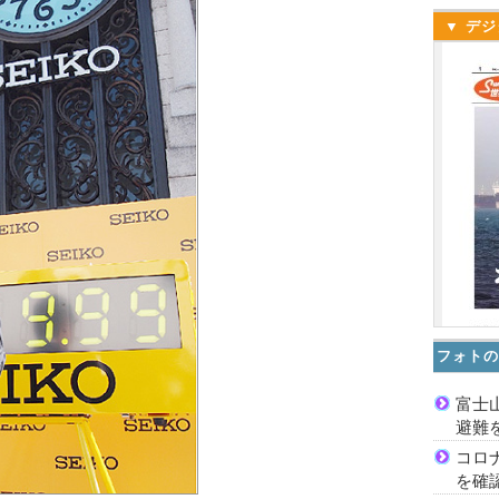
▼ デジ
フォトの
富士
避難
コロ
を確