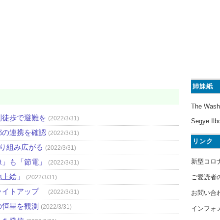
姉妹紙
The Wash
則徒歩で避難を
(2022/3/31)
Segye Ilb
都の連携を確認
(2022/3/31)
リンク
取り組み広がる
(2022/3/31)
新型コロ
像」も「節電」
(2022/3/31)
地上絵」
ご愛読者
(2022/3/31)
ライトアップ
(2022/3/31)
お問い合
の恒星を観測
(2022/3/31)
インフォ