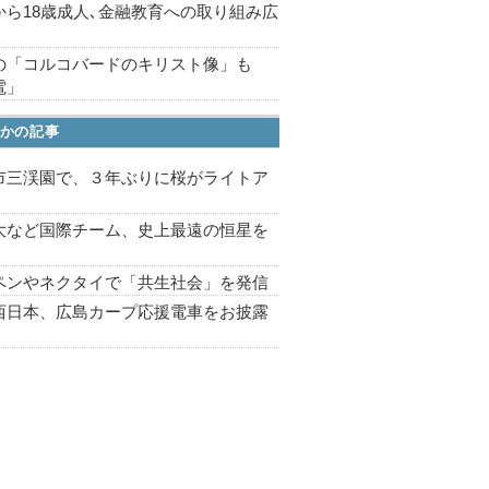
から18歳成人､金融教育への取り組み広
の「コルコバードのキリスト像」も
電」
かの記事
市三渓園で、３年ぶりに桜がライトア
プ
大など国際チーム、史上最遠の恒星を
ペンやネクタイで「共生社会」を発信
西日本、広島カープ応援電車をお披露