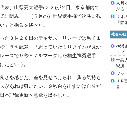
来月
表、山県亮太選手(２２)が２日、東京都内で
がる
式に臨み、「（８月の）世界選手権で決勝に残
リオ
「節
い」と抱負を述べた。
社会のほ
った３月２８日のテキサス・リレーでは男子１
横浜
秒１５を記録。「思っていたよりタイムが良か
ッ
レースで９秒８７をマークした桐生祥秀選手
千葉
けたという。
観測
ワッ
良さを感じた。差を見せつけられ、焦る気持ち
ＪＲ
スがあれば狙いたい。９秒台を出すのは自分だ
目
日本記録更新へ意欲を燃やした。