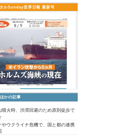
タルSunday世界日報 最新号
ほかの記事
山噴火時、渋滞回避のため原則徒歩で
を
ナやウクライナ危機で、国と都の連携
認