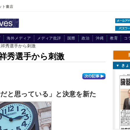
ット書店
プ
海外メディア
メディア批評
国際
政治
沖縄
教育
コ
生祥秀選手から刺激
祥秀選手から刺激
▼ き
分だと思っている」と決意を新た