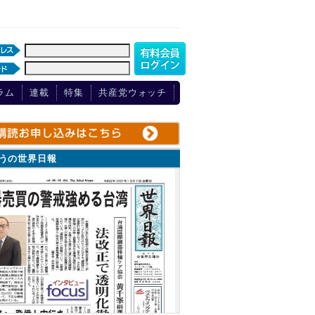
ラム
連載
特集
共産党ウォッチ
ょうの世界日報