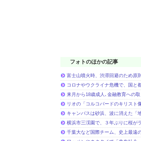
フォトのほかの記事
富士山噴火時、渋滞回避のため原
コロナやウクライナ危機で、国と
来月から18歳成人､金融教育への
リオの「コルコバードのキリスト
キャンバスは砂浜、波に消えた「
横浜市三渓園で、３年ぶりに桜が
千葉大など国際チーム、史上最遠