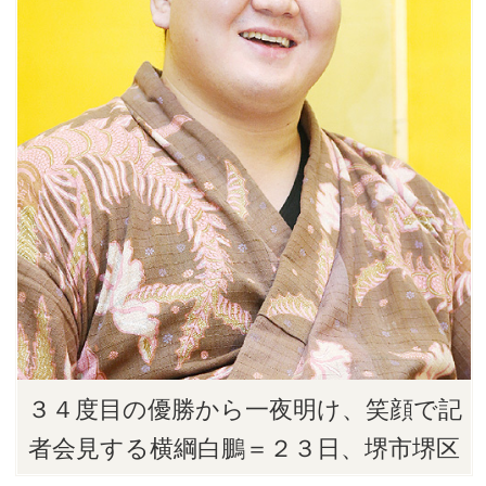
３４度目の優勝から一夜明け、笑顔で記
者会見する横綱白鵬＝２３日、堺市堺区