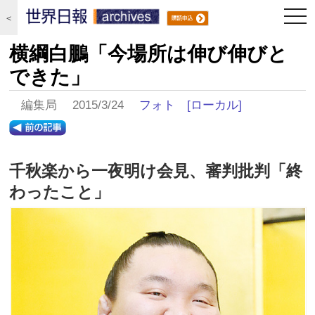
togg
＜
navi
横綱白鵬「今場所は伸び伸びと
できた」
編集局 2015/3/24
フォト
[ローカル]
千秋楽から一夜明け会見、審判批判「終
わったこと」