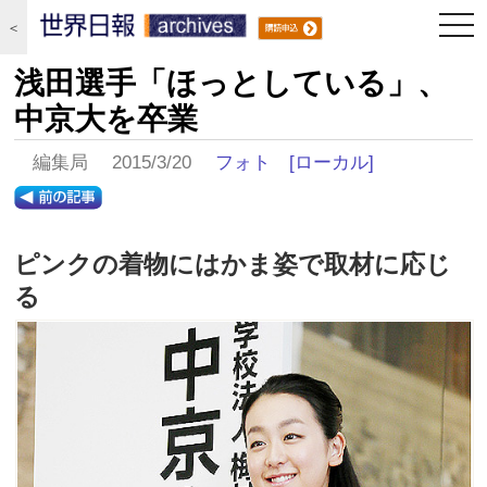
togg
＜
navi
浅田選手「ほっとしている」、
中京大を卒業
編集局 2015/3/20
フォト
[ローカル]
ピンクの着物にはかま姿で取材に応じ
る