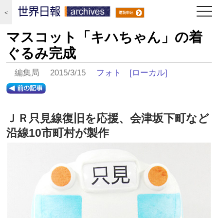
togg
＜
navi
マスコット「キハちゃん」の着
ぐるみ完成
編集局 2015/3/15
フォト
[ローカル]
ＪＲ只見線復旧を応援、会津坂下町など
沿線10市町村が製作