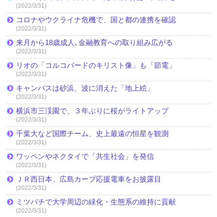
(2022/3/31)
コロナやウクライナ危機で、国と都の連携を確認
(2022/3/31)
来月から18歳成人､金融教育への取り組み広がる
(2022/3/31)
リオの「コルコバードのキリスト像」も「節電」
(2022/3/31)
キャンバスは砂浜、波に消えた「地上絵」
(2022/3/31)
横浜市三渓園で、３年ぶりに桜がライトアップ
(2022/3/31)
千葉大など国際チーム、史上最遠の恒星を観測
(2022/3/31)
ワッペンやネクタイで「共生社会」を発信
(2022/3/31)
ＪＲ西日本、広島カープ応援電車をお披露目
(2022/3/31)
ミツバチで大学周辺の緑化・生態系の維持に貢献
(2022/3/31)