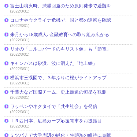
富士山噴火時、渋滞回避のため原則徒歩で避難を
(2022/3/31)
コロナやウクライナ危機で、国と都の連携を確認
(2022/3/31)
来月から18歳成人､金融教育への取り組み広がる
(2022/3/31)
リオの「コルコバードのキリスト像」も「節電」
(2022/3/31)
キャンバスは砂浜、波に消えた「地上絵」
(2022/3/31)
横浜市三渓園で、３年ぶりに桜がライトアップ
(2022/3/31)
千葉大など国際チーム、史上最遠の恒星を観測
(2022/3/31)
ワッペンやネクタイで「共生社会」を発信
(2022/3/31)
ＪＲ西日本、広島カープ応援電車をお披露目
(2022/3/31)
ミツバチで大学周辺の緑化・生態系の維持に貢献