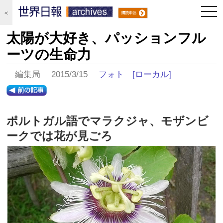
togg
＜
navi
太陽が大好き、パッションフル
ーツの生命力
編集局 2015/3/15
フォト
[ローカル]
ポルトガル語でマラクジャ、モザンビ
ークでは花が見ごろ