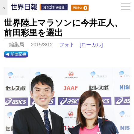
togg
＜
navi
世界陸上マラソンに今井正人、
前田彩里を選出
編集局 2015/3/12
フォト
[ローカル]