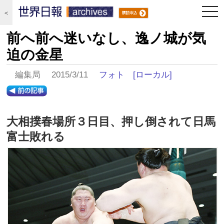
togg
＜
navi
前へ前へ迷いなし、逸ノ城が気
迫の金星
編集局 2015/3/11
フォト
[ローカル]
大相撲春場所３日目、押し倒されて日馬
富士敗れる