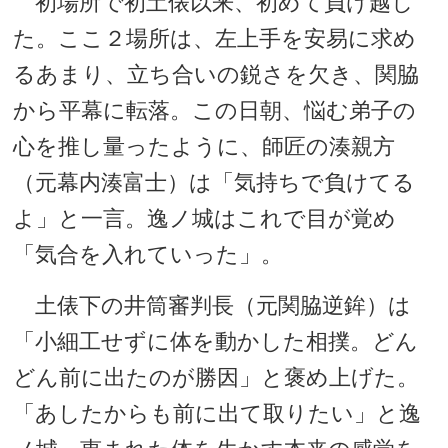
初場所で初土俵以来、初めて負け越し
た。ここ２場所は、左上手を安易に求め
るあまり、立ち合いの鋭さを欠き、関脇
から平幕に転落。この日朝、悩む弟子の
心を推し量ったように、師匠の湊親方
（元幕内湊富士）は「気持ちで負けてる
よ」と一言。逸ノ城はこれで目が覚め
「気合を入れていった」。
土俵下の井筒審判長（元関脇逆鉾）は
「小細工せずに体を動かした相撲。どん
どん前に出たのが勝因」と褒め上げた。
「あしたからも前に出て取りたい」と逸