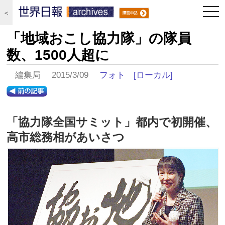
togg
＜
navi
「地域おこし協力隊」の隊員
数、1500人超に
編集局 2015/3/09
フォト
[ローカル]
「協力隊全国サミット」都内で初開催、
高市総務相があいさつ