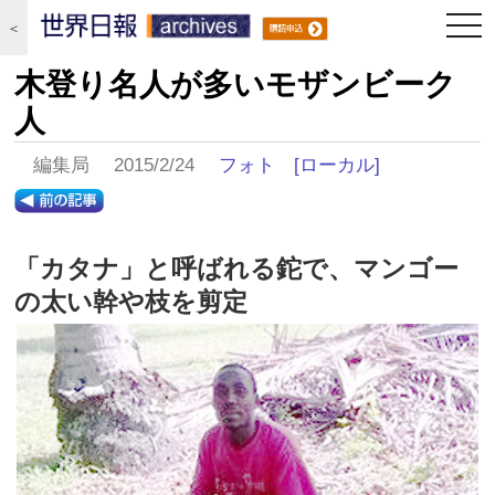
togg
＜
navi
木登り名人が多いモザンビーク
人
編集局 2015/2/24
フォト
[ローカル]
「カタナ」と呼ばれる鉈で、マンゴー
の太い幹や枝を剪定