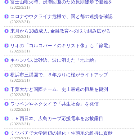
富士山噴火時、渋滞回避のため原則徒歩で避難を
(2022/3/31)
コロナやウクライナ危機で、国と都の連携を確認
(2022/3/31)
来月から18歳成人､金融教育への取り組み広がる
(2022/3/31)
リオの「コルコバードのキリスト像」も「節電」
(2022/3/31)
キャンバスは砂浜、波に消えた「地上絵」
(2022/3/31)
横浜市三渓園で、３年ぶりに桜がライトアップ
(2022/3/31)
千葉大など国際チーム、史上最遠の恒星を観測
(2022/3/31)
ワッペンやネクタイで「共生社会」を発信
(2022/3/31)
ＪＲ西日本、広島カープ応援電車をお披露目
(2022/3/31)
ミツバチで大学周辺の緑化・生態系の維持に貢献
(2022/3/31)