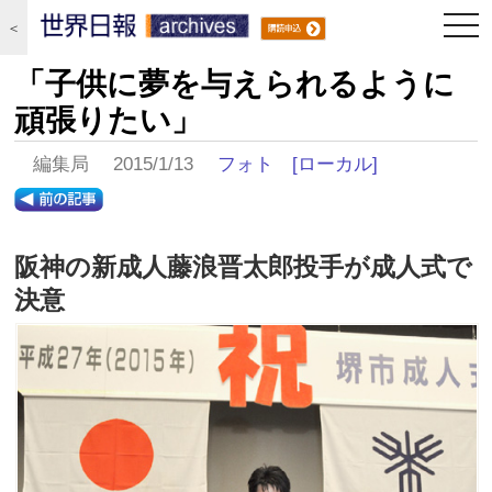
togg
＜
navi
「子供に夢を与えられるように
頑張りたい」
編集局 2015/1/13
フォト
[ローカル]
阪神の新成人藤浪晋太郎投手が成人式で
決意