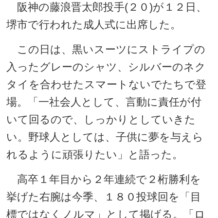
阪神の藤浪晋太郎投手(２０)が１２日、
堺市で行われた成人式に出席した。
この日は、黒いスーツにストライプの
入ったグレーのシャツ、シルバーのネク
タイを合わせたスマートないでたちで登
場。「一社会人として、言動に責任が付
いて回るので、しっかりとしていきた
い。野球人としては、子供に夢を与えら
れるように頑張りたい」と語った。
高卒１年目から２年連続で２桁勝利を
挙げた右腕は今季、１８０投球回を「目
標ではなくノルマ」として掲げる。「ロ