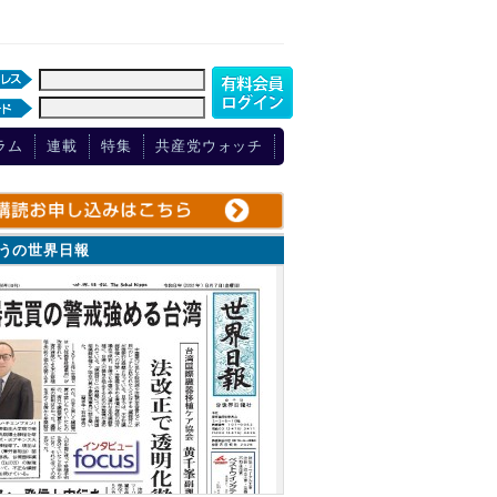
ラム
連載
特集
共産党ウォッチ
ょうの世界日報