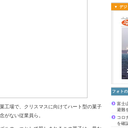
▼ デジ
フォトの
富士
菓工場で、クリスマスに向けてハート型の菓子
避難
念がない従業員ら。
コロ
を確