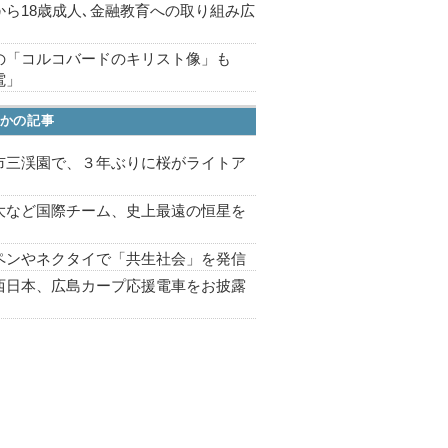
から18歳成人､金融教育への取り組み広
の「コルコバードのキリスト像」も
電」
かの記事
市三渓園で、３年ぶりに桜がライトア
プ
大など国際チーム、史上最遠の恒星を
ペンやネクタイで「共生社会」を発信
西日本、広島カープ応援電車をお披露