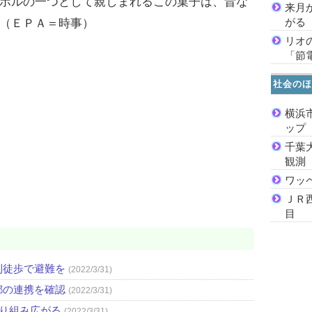
ボルの一つとして親しまれるこの菓子は、昔な
来月
がる
（ＥＰＡ＝時事）
リオ
「節
社会のほ
横浜
ッ
千葉
観測
ワッ
ＪＲ
目
則徒歩で避難を
(2022/3/31)
都の連携を確認
(2022/3/31)
取り組み広がる
(2022/3/31)