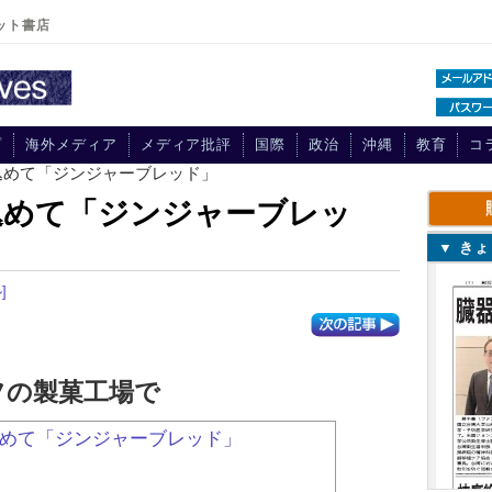
ット書店
プ
海外メディア
メディア批評
国際
政治
沖縄
教育
コ
込めて「ジンジャーブレッド」
込めて「ジンジャーブレッ
▼ き
]
フの製菓工場で