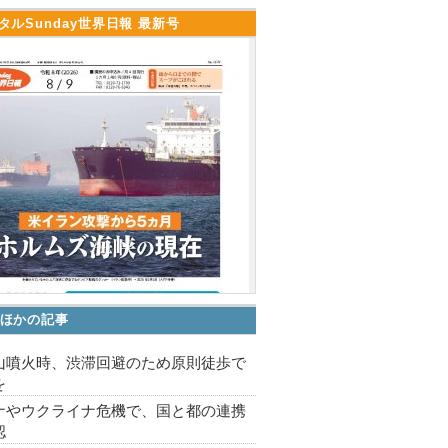
タルSunday世界日報 最新号
ほかの記事
山噴火時、渋滞回避のため原則徒歩で
を
ナやウクライナ危機で、国と都の連携
認