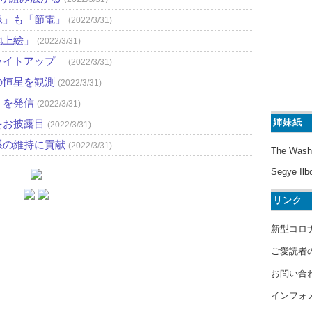
像」も「節電」
(2022/3/31)
地上絵」
(2022/3/31)
ライトアップ
(2022/3/31)
の恒星を観測
(2022/3/31)
」を発信
(2022/3/31)
姉妹紙
をお披露目
(2022/3/31)
系の維持に貢献
(2022/3/31)
The Wash
Segye Ilb
リンク
新型コロ
ご愛読者
お問い合
インフォ