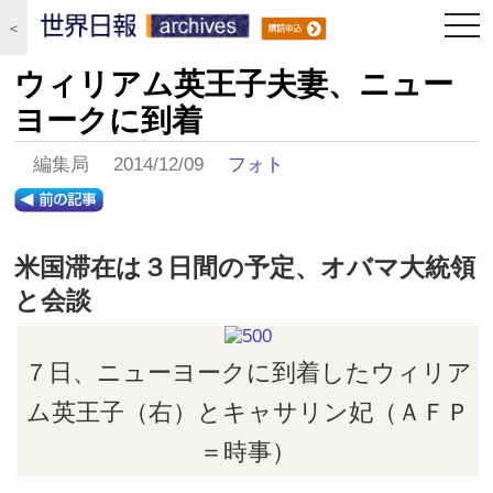
togg
＜
navi
ウィリアム英王子夫妻、ニュー
ヨークに到着
編集局 2014/12/09
フォト
米国滞在は３日間の予定、オバマ大統領
と会談
７日、ニューヨークに到着したウィリア
ム英王子（右）とキャサリン妃（ＡＦＰ
＝時事）