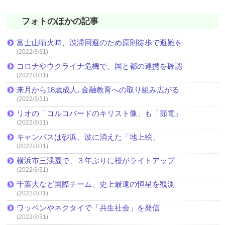
フォトのほかの記事
富士山噴火時、渋滞回避のため原則徒歩で避難を
(2022/3/31)
コロナやウクライナ危機で、国と都の連携を確認
(2022/3/31)
来月から18歳成人､金融教育への取り組み広がる
(2022/3/31)
リオの「コルコバードのキリスト像」も「節電」
(2022/3/31)
キャンバスは砂浜、波に消えた「地上絵」
(2022/3/31)
横浜市三渓園で、３年ぶりに桜がライトアップ
(2022/3/31)
千葉大など国際チーム、史上最遠の恒星を観測
(2022/3/31)
ワッペンやネクタイで「共生社会」を発信
(2022/3/31)