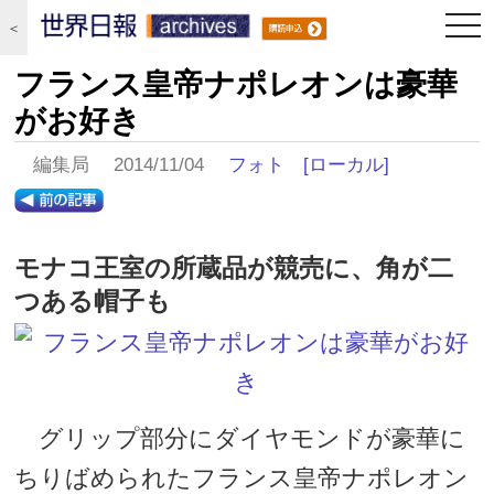
togg
＜
navi
フランス皇帝ナポレオンは豪華
がお好き
編集局 2014/11/04
フォト
[ローカル]
モナコ王室の所蔵品が競売に、角が二
つある帽子も
グリップ部分にダイヤモンドが豪華に
ちりばめられたフランス皇帝ナポレオン