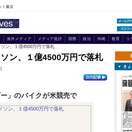
ット書店
プ
海外メディア
メディア批評
国際
政治
沖縄
教育
コ
ソン、１億4500万円で落札
ソン、１億4500万円で落札
▼ き
]
ダー」のバイクが米競売で