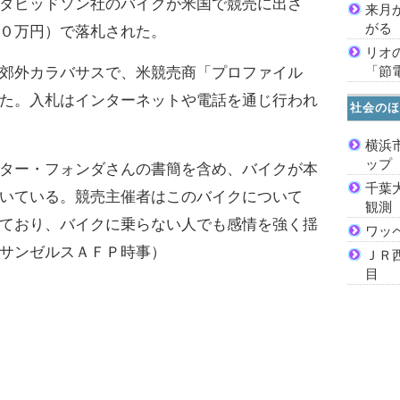
ダビッドソン社のバイクが米国で競売に出さ
来月
がる
０万円）で落札された。
リオ
「節
郊外カラバサスで、米競売商「プロファイル
た。入札はインターネットや電話を通じ行われ
社会のほ
横浜
ッ
ター・フォンダさんの書簡を含め、バイクが本
千葉
いている。競売主催者はこのバイクについて
観測
ており、バイクに乗らない人でも感情を強く揺
ワッ
サンゼルスＡＦＰ時事）
ＪＲ
目