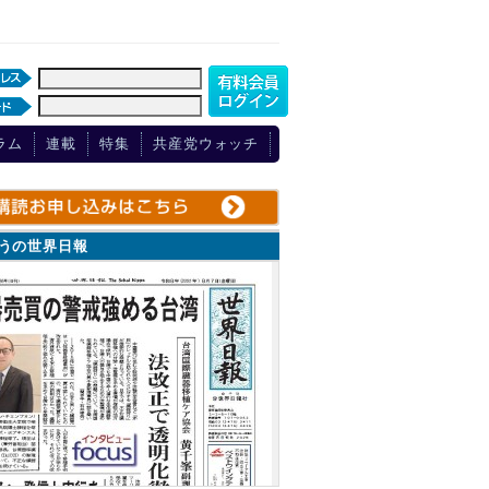
ラム
連載
特集
共産党ウォッチ
ょうの世界日報