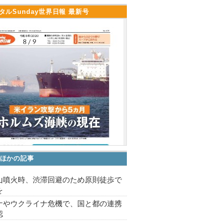
タルSunday世界日報 最新号
ほかの記事
山噴火時、渋滞回避のため原則徒歩で
を
ナやウクライナ危機で、国と都の連携
認