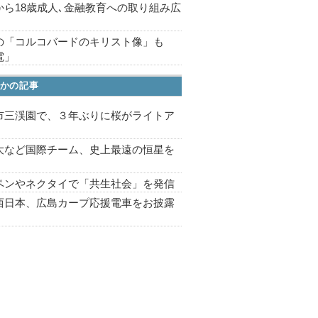
から18歳成人､金融教育への取り組み広
の「コルコバードのキリスト像」も
電」
かの記事
市三渓園で、３年ぶりに桜がライトア
プ
大など国際チーム、史上最遠の恒星を
ペンやネクタイで「共生社会」を発信
西日本、広島カープ応援電車をお披露