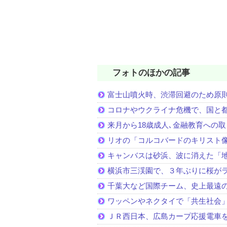
フォトのほかの記事
富士山噴火時、渋滞回避のため原
コロナやウクライナ危機で、国と
来月から18歳成人､金融教育への
リオの「コルコバードのキリスト
キャンバスは砂浜、波に消えた「
横浜市三渓園で、３年ぶりに桜が
千葉大など国際チーム、史上最遠
ワッペンやネクタイで「共生社会
ＪＲ西日本、広島カープ応援電車